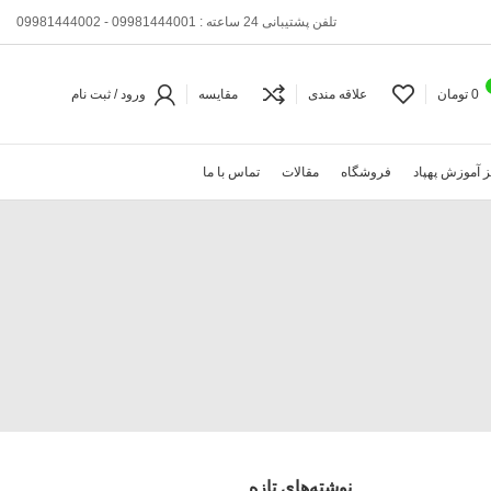
تلفن پشتیبانی 24 ساعته : 09981444001 - 09981444002
0
تومان
علاقه مندی
مقایسه
ورود / ثبت نام
 آموزش پهپاد
فروشگاه
مقالات
تماس با ما
نوشته‌های تازه