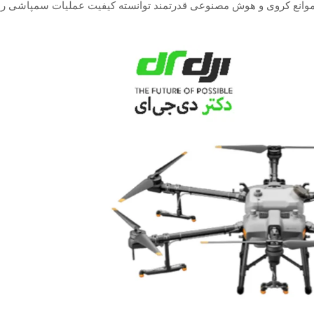
ت در کنار دوربین دوگانه FPV، رادار تشخیص موانع کروی و هوش مصنوعی قدرتمند توانسته کیفیت عملیات سمپا