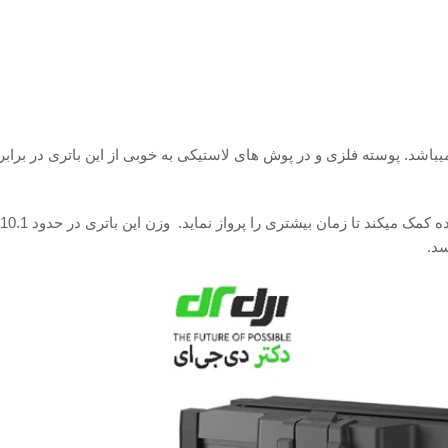
اتری 29000 میلی آمپری با ولتاژ 51.8 ولتی مجهز میباشد. پوسته فلزی و در پوش های لاستیکی به خوبی از این باتری د
سد.