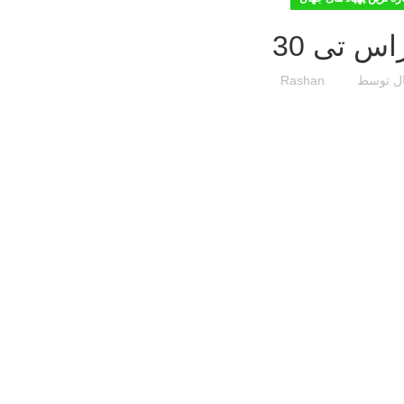
اس تی 30
ل توسط
Rashan