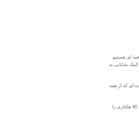
فته ای هستیم
کمک شایانی به
 ای که از همه
آگراس تی 30 به یک مخزن سمپاشی بزرگ تر با حجم 30 لیتر مجهز گشته و با عرض اسپری 9 متری خود میتواند در مدت زمان یک ساعت یک زمین 40 هکتاری را