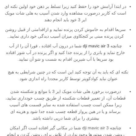
در ابتدا آرامش خود را حفظ کنید زیرا تسلط بر ذهن خود اولین نکته ای
است که کاربر درصورت مشاهده وارد شدن آسیب به هلی شات مویک
ایر 3 خود باید انجام دهند
سریعا اقدام به خاموش کردن پرنده نمایید و ازاقدامتی از قبیل روشن
کردن پرنده مبنی بر کنجکاوی میزان آسیب دیدگی خود داری نمایید..
چنانچه
dji mavic air 3
شما در درون آب افتاده ، فورا آن را از آب
خارج نماید و باتری را از پرنده جدا کنید و اگر پرنده در آب شور افتاده
بود سریعا با آب شیرین اقدام به شست و شو آن نمایید.
نکته ای که باید به آن توجه کنید این است که در چنین شرایطی به هیچ
عنوان نباید کوادکوپتر توسط کاربر مجددا راه اندازی شود.
درصورت برخورد هلی شات مویک ایر 3 با موانع و شکسته شدن
قطعات آن، از تعمیر قطعات شکسته از طریق چسب خودداری نمایید،
زیرا ممکن است چسب استفاده شده به سایر قسمت های آسیب
برساند و یا در هین پرواز قطعه چسب شده جدا شود و هزینه ای
بیشتری را برای شما درپی داشته باشد.
چنانچه dji mavic air 3 شما در مکانی گیر افتاده است اگر امکان
روشن شدن موتورها وجود ندارد، از تلاش برای روشن کردن و انجام