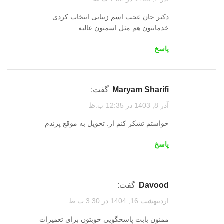
دکتر جان عجب اسم زیبایی انتخاب کردی
خدماتتون هم مثل اسمتون عالیه
پاسخ
Maryam Sharifi
گفت:
آذر 8, 1403 در 12:35 ب.ظ
خواستم تشکر کنم از. تحویل به موقع پرندم
پاسخ
Davood
گفت:
اردیبهشت 16, 1404 در 3:30 ب.ظ
ممنون بابت پاسخگویی خوبتون برای تعمیرات