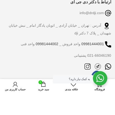
ارتباط با دکتر دی جی آی
info@drdji.com
آدرس : تهران _ خیابان آزادی _ اتوبان یادگار امام _ نبش خیابان
شهیدان _ پلاک 7 دکتر dji
09981444001
واحد فروش _
09981444002
واحد فنی
021-66046190 پشتیبانی
به کمک نیاز دارید؟
0
فروشگاه
علاقه مندی
سبد خرید
حساب کاربری من