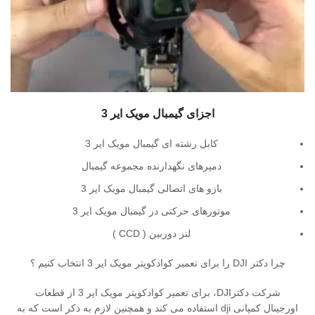
اجزای گیمبال مویک ایر 3
کابل رشته ای گیمبال مویک ایر 3
دمپرهای نگهدارنده مجموعه گیمبال
بازو های اتصالی گیمبال مویک ایر 3
موتورهای حرکتی در گیمبال مویک ایر 3
لنز دوربین ( CCD )
چرا دکتر DJI را برای تعمیر کوادکوپتر مویک ایر 3 انتخاب کنیم ؟
شرکت دکترDJI، برای تعمیر کوادکوپتر مویک ایر 3 از قطعات
اورجینال کمپانی dji استفاده می کند و همچنین لازم به ذکر است که به