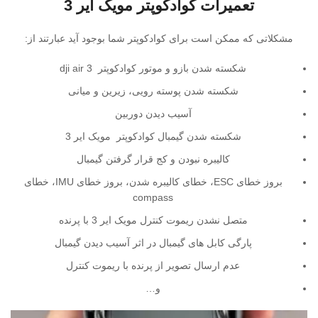
تعمیرات کوادکوپتر مویک ایر 3
مشکلاتی که ممکن است برای کوادکوپتر شما بوجود آید عبارتند از:
شکسته شدن بازو و موتور کوادکوپتر dji air 3
شکسته شدن پوسته رویی، زیرین و میانی
آسیب دیدن دوربین
شکسته شدن گیمبال کوادکوپتر مویک ایر 3
کالیبره نبودن و کج قرار گرفتن گیمبال
بروز خطای ESC، خطای کالیبره شدن، بروز خطای IMU، خطای
compass
متصل نشدن ریموت کنترل مویک ایر 3 با پرنده
پارگی کابل های گیمبال در اثر آسیب دیدن گیمبال
عدم ارسال تصویر از پرنده با ریموت کنترل
و…