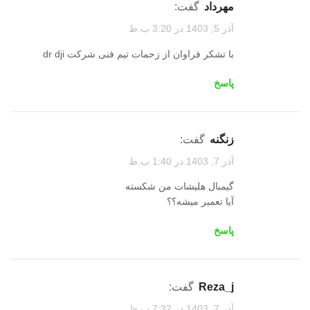
مهرداد
گفت:
آذر 5, 1403 در 3:20 ب.ظ
با تشکر فراوان از زحمات تیم فنی شرکت dr dji
پاسخ
زنگنه
گفت:
آذر 7, 1403 در 1:40 ب.ظ
گیمبال هلیشات من شکسته
آیا تعمیر میشه؟؟
پاسخ
Reza_j
گفت:
آذر 7, 1403 در 7:32 ب.ظ