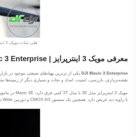
هلی شات مویک 3 اینترپرایز
معرفی مویک 3 اینترپرایز | Mavic 3 Enterprise
DJI Mavic 3 Enterprise
نقشه‌برداری، بازرسی، امنیت، امداد و نجات و بسیاری دیگر از زمینه‌ه
با زاویه دید عریض دارد. همچنین یک سنسور CMOS 4/3 و دوربین Wide دارای پیکسل های بزرگ ۳.۳μm دارد که همراه با حالت هوشمند در نور کم، عملکرد قابل توجهی را در شرایط کم نور ارائه می دهد.