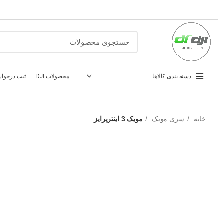
دسته بندی کالاها
محصولات DJI
ثبت درخواس
خانه
سری مویک
مویک 3 اینترپرایز