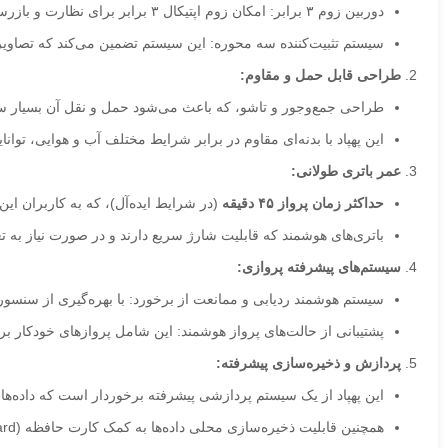
دوربین زوم ۳ برابر: امکان زوم اپتیکال ۳ برابر برای نظارت و بازرسی دقیق‌تر از راه دور بدون کاهش کیفیت تصویر. این ویژگی به ویژه برای بازرسی‌ها، کنترل امنیتی، و نظارت بر مناطق وسیع مفید است.
سیستم تثبیت‌کننده سه محوره: این سیستم تضمین می‌کند که تصاویر و
طراحی قابل حمل و مقاوم:
طراحی جمع‌وجور و تاشو، که باعث می‌شود حمل و نقل آن بسیار سا
این پهپاد با بدنه‌ای مقاوم در برابر شرایط مختلف آب و هوایی، توانای
عمر باتری طولانی:
حداکثر زمان پرواز ۴۵ دقیقه
(در شرایط ایده‌آل)، که به کاربران این
باتری‌های هوشمند که قابلیت شارژ سریع دارند و در صورت نیاز به
سیستم‌های پیشرفته پروازی:
سیستم هوشمند ردیابی و ممانعت از برخورد: با بهره‌گیری از سنسورها
پشتیبانی از حالت‌های پرواز هوشمند: این شامل پروازهای خودکار بر
پردازش و ذخیره‌سازی پیشرفته:
این پهپاد از یک سیستم پردازشی پیشرفته برخوردار است که داده‌ها
همچنین قابلیت ذخیره‌سازی محلی داده‌ها به کمک کارت حافظه (SD Card) را دارد تا داده‌ها به‌طور مستقیم از خود پهپاد قابل استخراج باشند.