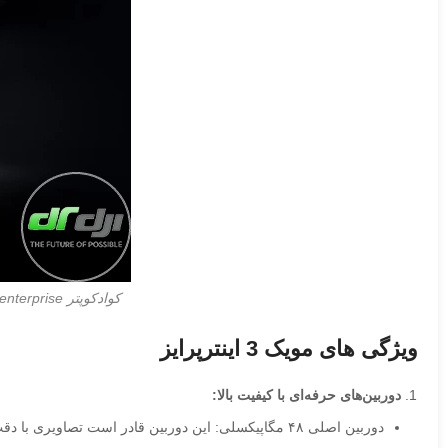
کوادکوپتر mavic 3 enterprise سری 3E , 3T
ویژگی های مویک 3 اینترپرایز
دوربین‌های حرفه‌ای با کیفیت بالا:
دوربین اصلی ۴۸ مگاپیکسلی: این دوربین قادر است تصاویری با دقت و وضوح بالا ثبت کند و جزئیات دقیقی از سوژه‌ها را حتی در شرایط نوری کم فراهم آورد.