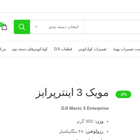
0
انتخاب دسته بندی
ت تعمیرات پهپاد
تعمیرات کوادکوپتر
قطعات DJI
کوادکوپترهای دسته دوم
مرکز
مویک 3 اینترپرایز
-2%
DJI Mavic 3 Enterprise
وزن:
950 گرم
رزولوشن:
۴۸ مگاپیکسل