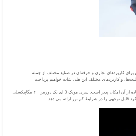
ولید شده است. این پهپاد به طور خاص برای کاربردهای تجاری و حرفه‌ای در صنایع مختلف از جمله
لیت‌ها، و کاربردهای مختلف این هلی شات خواهیم پرداخت.
مویک 3 اینترپرایز مدل 3E با مدل 3T کمی فرق دارد، Mavic 3E در ماموریت های نقشه برداری بسیار مفید است و بدون نیاز به نقاط کنترل زمینی استفاده از آن امکان پذیر است. سری مویک 3 ای یک دوربین ۲۰ مگاپیکسلی