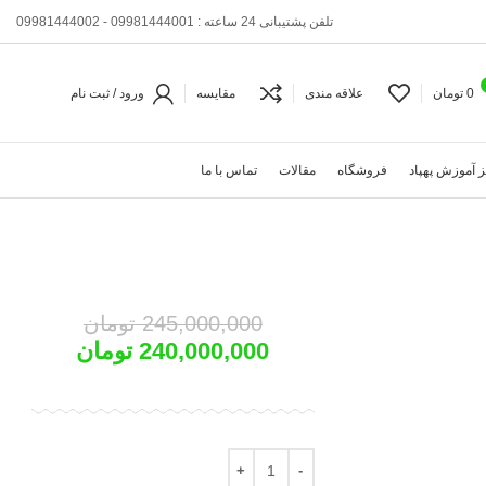
تلفن پشتیبانی 24 ساعته : 09981444001 - 09981444002
0
تومان
علاقه مندی
مقایسه
ورود / ثبت نام
 آموزش پهپاد
فروشگاه
مقالات
تماس با ما
245,000,000
تومان
240,000,000
تومان