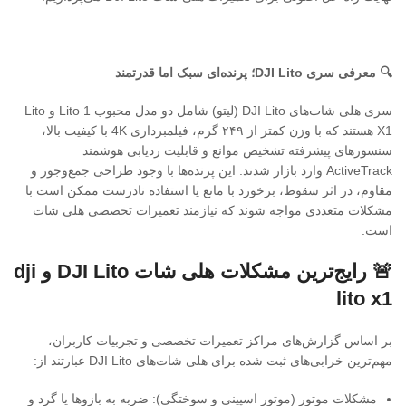
🔍
معرفی سری
DJI Lito
؛ پرنده‌ای سبک اما قدرتمند
سری هلی شات‌های DJI Lito (لیتو) شامل دو مدل محبوب Lito 1 و Lito
X1 هستند که با وزن کمتر از ۲۴۹ گرم، فیلمبرداری 4K با کیفیت بالا،
سنسورهای پیشرفته تشخیص موانع و قابلیت ردیابی هوشمند
ActiveTrack وارد بازار شدند. این پرنده‌ها با وجود طراحی جمع‌وجور و
مقاوم، در اثر سقوط، برخورد با مانع یا استفاده نادرست ممکن است با
مشکلات متعددی مواجه شوند که نیازمند تعمیرات تخصصی هلی شات
است.
🚨 رایج‌ترین مشکلات هلی شات DJI Lito و dji
lito x1
بر اساس گزارش‌های مراکز تعمیرات تخصصی و تجربیات کاربران،
مهم‌ترین خرابی‌های ثبت شده برای هلی شات‌های DJI Lito عبارتند از:
مشکلات موتور (موتور اسپینی و سوختگی): ضربه به بازوها یا گرد و