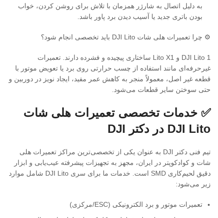
به دلیل اتصال به شارژر همزمان با تلاش برای روشن کردن، خواب
بودن باتری جدید یا آسیب دیدن برد پاور باشد.
⚙️ چرا تعمیرات هلی شات DJI Lito باید تخصصی انجام شود؟
DJI Lito 1 و Lito X1 ساختاری پیچیده و فشرده دارند. تعمیرات
غیرحرفه‌ای مانند استفاده از چسب حرارتی روی برد یا تعویض موتور با
قطعه غیر اصل، معمولاً منجر به کاهش عمر مفید، ایجاد نویز در دوربین و
حتی سوختن سایر قطعات می‌شود.
✅ خدمات تخصصی تعمیرات هلی شات
DJI Lito در دکتر DJI
تیم فنی دکتر DJI به عنوان یکی از تخصصی‌ترین مراکز تعمیرات هلی
شات و کوادکوپتر در ایران، مجهز به تجهیزات پیشرفته عیب‌یابی و ابزار
دقیق لحیم‌کاری SMD است. خدمات ما برای سری DJI Lito شامل موارد
زیر می‌شود:
تعمیرات موتور و برد الکترونیکی (ESC/مرکزی)