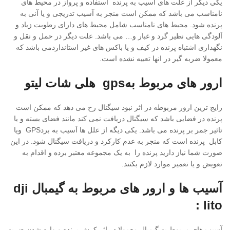
یکی دیگر از علت های آسیب به پرنده استفاده و پرواز در محیط های
نامناسب می باشد که ممکن است منجر به آسیب تدریجی و یا آنی به
پرنده شود. محیط های نامناسب شامل محیط های دارای رطوبت زیاد و
آلودگی هایی نظیر گرد و غبار و… می باشد. علت دیگر در حمل و نقل و
نگهداری اشتباه پرنده در کیف و یا باکس های غیر استانداردمی باشد که
معمولا ضربه گیر در انها تعبیه نشده است.
ارور های مربوط بهgps هلی شات لیتو
رایج ترین ارور مربوطه در اثر نبود سیگنال رخ می دهد که ممکن است
پرنده در فضایی باشد که سیگنال دریافت نمی کند مانند فضای بسته و یا
تاثیر جمر بر پرنده می باشد. یکی دیگه از علل ها آسیب به بردGPS ویا
کابل پرنده است که منجر به عدم کارکرد و دریافت سیگنال شود. در این
صورت شما نیاز دارید پرنده را به یک مجموعه معتبر برده و اقدام به
تعویض و یا تعمیر موارد لازم بکنند.
آسیب ها و ارور های مربوط به گیمبال dji
lito :
آسیب های مربوط به گیمبال معمولا در اثر کرش پرنده و وارد شدن ضربه