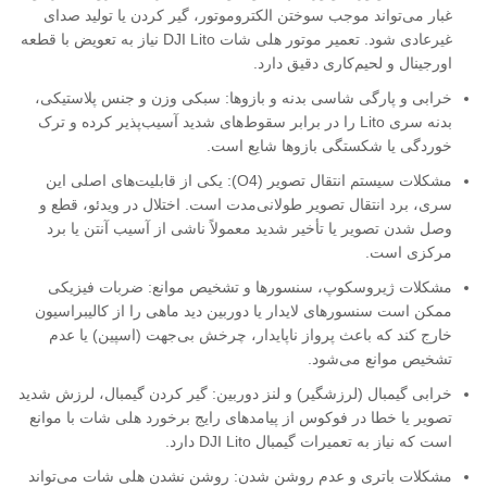
غبار می‌تواند موجب سوختن الکتروموتور، گیر کردن یا تولید صدای
غیرعادی شود. تعمیر موتور هلی شات DJI Lito نیاز به تعویض با قطعه
اورجینال و لحیم‌کاری دقیق دارد.
خرابی و پارگی شاسی بدنه و بازوها: سبکی وزن و جنس پلاستیکی،
بدنه سری Lito را در برابر سقوط‌های شدید آسیب‌پذیر کرده و ترک
خوردگی یا شکستگی بازوها شایع است.
مشکلات سیستم انتقال تصویر (O4): یکی از قابلیت‌های اصلی این
سری، برد انتقال تصویر طولانی‌مدت است. اختلال در ویدئو، قطع و
وصل شدن تصویر یا تأخیر شدید معمولاً ناشی از آسیب آنتن یا برد
مرکزی است.
مشکلات ژیروسکوپ، سنسورها و تشخیص موانع: ضربات فیزیکی
ممکن است سنسورهای لایدار یا دوربین دید ماهی را از کالیبراسیون
خارج کند که باعث پرواز ناپایدار، چرخش بی‌جهت (اسپین) یا عدم
تشخیص موانع می‌شود.
خرابی گیمبال (لرزشگیر) و لنز دوربین: گیر کردن گیمبال، لرزش شدید
تصویر یا خطا در فوکوس از پیامدهای رایج برخورد هلی شات با موانع
است که نیاز به تعمیرات گیمبال DJI Lito دارد.
مشکلات باتری و عدم روشن شدن: روشن نشدن هلی شات می‌تواند