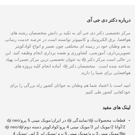
درباره دکتر دی جی آی
مرکز تخصصی دکتر دی جی آی به تکیه بر دانش متخصصان رشته های
هوافضا، برق الکترونیک و کامپیوتر توانسته است در عرصه خدمت رسانی
به هم وطنان خود در زمینه ای مختلفی چون تعمیر و انواع کوادکوپتر
تصویربرداری، آموزشی، کشاورزی و نقشه برداری انجام وظیفه کنید. این
در حالی است مرکز دکتر dji به عنوان تخصصی ترین مرکز تعمیرات پهپاد
شناخته شده است. متخصصان دکتر dji آماده انجام کلیه پروژه های
هوافضایی برای شما را دارند.
امید است با اعتماد شما هم وطنان به جوانان کشور راه بزرگی را برای
خودکفایی کشور طی کنیم.
لینک های مفید
قطعات محصولات dji
/
نمایندگی dji در ایران
/
مویک مینی 5 پرو
/
dji neo
2
/
آواتا 2
/
مویک ایر 3
/
مویک مینی 4 پرو
/
کوادکوپتر دسته دوم
/
dji
/
dji neo
flip
/
مویک مینی 3 پرو
/
مویک مینی 5 پرو
/
مویک ایر 3 اس
/
مویک 4