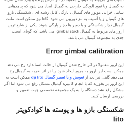
به گیمبال ویا نفوذ آلودگی خارجی به گیمبال ایجاد می شود که پیامدهایی
شامل خرابی موتور های گیمبال ، پارگی کابل رشته ای ، شکستگی بازو
های گیمبال و یا آسیب به لنز دوربین می شود. گاها نیز ممکن است مانت
گیمبال دچار شکستگی و یا دمپر ها دچار پارگی شوند. یکی از شایع ترین
ارور های مربوط به گیمبال gimbal stuck می باشد. که گویای آسیب
جدی به مجموعه گیمبال می باشد.
Error gimbal calibration
این ارور معمولا در اثر خارج شدن گیمبال از حالت استاندارد رخ می دهد
ممکن است این ارور به مرور ایجاد شود ویا در اثر ضربه به گیمبال رخ
می دهد گاهی نیز بعد از
تعویض و یا تعمیر گیمبال dji lito
ممکن است به
این ارور بر بخورید که با انجام کالیبره گیمبال مشکل رفع می شود اما اگر
مشکل رفع نشد دستگاه را به یک مجموعه تخصصی جهت تعمییر و
بررسی ارسال کنید.
شکستگی بازو ها و پوسته ها کوادکوپتر
lito