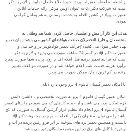
از لحظه به لحظه تعمیرات پرنده خود اطلاع حاصل نمایید. و لازم به ذکر
است که شرکت دکتر dji به عنوان اولین مرکز ارائه خدمات آنلاین
تعمیرات پهپاد در کشور اقدام به خدمت رسانی به هم وطنان گرامی
نموده.
هدف این کار آرامش و اطمینان حاصل کردن شما هم وطنان به
متخصصان و فارغ التحصیلان صنعت هوافضای کشور می باشد.
زمان تعمیر
پهپاد چقدر طول می کشد؟”]فرآیند تعمیر کوادکوپتر در واحد فنی و
تعمیرات دکتر dji در کمتر 74 ساعت صورت می پذیرد و لازم به ذکر
است که فرایند تعمیر پرنده قبل اینکه اقدام روی پرنده شما صورت پذیرد
برآورد هزینه خدمت شما اعلام خواهد شد و در صورت موافقت تعمیر
پرنده در کم ترین زمان ممکن صورت می پذیرد.
آیا امکان تعمیر گیمبال فانتوم 4 پرو وجود دارد ؟بله
امکان تعمیر گیمبال فانتوم 4 پرو به صورت تخصصی و با داشتن دانش
لازم امکان پذیر می باشد و از جمله کارهای که می شود در راستای تعمیر
گیمبال فانتوم 4 پرو انجام داد تنظیم قرار گرفتن گیمبال به صورتی که کج
نباشد را می توان به عنوان یکی از اقدامات مهم در مجموعه دکتر dji
دانست و همچنین تعمیر برد های سوخته بر اثر فرو رفتن پرنده در آب و
برخورد با کابل های برق در این مجموعه امکان پذیر می باشد.