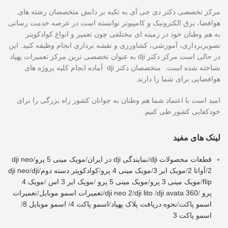
مرکز تخصصی دکتر دی جی آی به تکیه بر دانش متخصصان رشته های
هوافضا، برق الکترونیک و کامپیوتر توانسته است در عرصه خدمت رسانی
به هم وطنان خود در زمینه ای مختلفی چون تعمیر و انواع کوادکوپتر
تصویربرداری، آموزشی، کشاورزی و نقشه برداری انجام وظیفه کنید. این
در حالی است مرکز دکتر dji به عنوان تخصصی ترین مرکز تعمیرات پهپاد
شناخته شده است. متخصصان دکتر dji آماده انجام کلیه پروژه های
هوافضایی برای شما را دارند.
امید است با اعتماد شما هم وطنان به جوانان کشور راه بزرگی را برای
خودکفایی کشور طی کنیم.
لینک های مفید
قطعات محصولات dji
/
نمایندگی dji در ایران
/
مویک مینی 5 پرو
/
dji neo
2
/
آواتا 2
/
مویک ایر 3
/
مویک مینی 4 پرو
/
کوادکوپتر دسته دوم
/
dji
/
dji neo
flip
/
مویک مینی 3 پرو
/
مویک مینی 5 پرو
/
مویک ایر 3 اس
/
مویک 4
پرو
/
dji avata 360
/
dji lito
/
dji neo 2
/
تعمیرات اسمو موبایل
/
تعمیرات
اسمو پاکت
/
نحوه دریافت پلاک پهپاد
/
اسمو پاکت 4
/
اسمو موبایل 8
/
اسمو پاکت 3