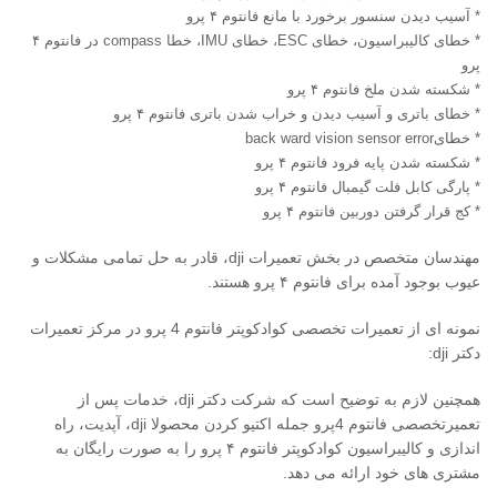
* آسیب دیدن سنسور برخورد با مانع فانتوم ۴ پرو
* خطای کالیبراسیون، خطای ESC، خطای IMU، خطا compass در فانتوم ۴
پرو
* شکسته شدن ملخ فانتوم ۴ پرو
* خطای باتری و آسیب دیدن و خراب شدن باتری فانتوم ۴ پرو
* خطایback ward vision sensor error
* شکسته شدن پایه فرود فانتوم ۴ پرو
* پارگی کابل فلت گیمبال فانتوم ۴ پرو
* کج قرار گرفتن دوربین فانتوم ۴ پرو
مهندسان متخصص در بخش تعمیرات dji، قادر به حل تمامی مشکلات و
عیوب بوجود آمده برای فانتوم ۴ پرو هستند.
نمونه ای از تعمیرات تخصصی کوادکوپتر فانتوم 4 پرو در مرکز تعمیرات
دکتر dji:
همچنین لازم به توضیح است که شرکت دکتر dji، خدمات پس از
تعمیرتخصصی فانتوم 4پرو جمله اکتیو کردن محصولا dji، آپدیت، راه
اندازی و کالیبراسیون کوادکوپتر فانتوم ۴ پرو را به صورت رایگان به
مشتری های خود ارائه می دهد.