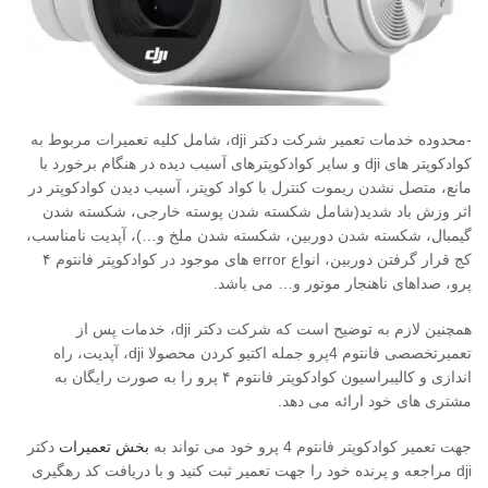
-محدوده خدمات تعمیر شرکت دکتر dji، شامل کلیه تعمیرات مربوط به
کوادکوپتر های dji و سایر کوادکوپترهای آسیب دیده در هنگام برخورد با
مانع، متصل نشدن ریموت کنترل با کواد کوپتر، آسیب دیدن کوادکوپتر در
اثر وزش باد شدید(شامل شکسته شدن پوسته خارجی، شکسته شدن
گیمبال، شکسته شدن دوربین، شکسته شدن ملخ و…)، آپدیت نامناسب،
کج قرار گرفتن دوربین، انواع error های موجود در کوادکوپتر فانتوم ۴
پرو، صداهای ناهنجار موتور و… می باشد.
همچنین لازم به توضیح است که شرکت دکتر dji، خدمات پس از
تعمیرتخصصی فانتوم 4پرو جمله اکتیو کردن محصولا dji، آپدیت، راه
اندازی و کالیبراسیون کوادکوپتر فانتوم ۴ پرو را به صورت رایگان به
مشتری های خود ارائه می دهد.
جهت تعمیر کوادکوپتر فانتوم 4 پرو خود می تواند به
بخش تعمیرات
دکتر
dji مراجعه و پرنده خود را جهت تعمیر ثبت کنید و با دریافت کد رهگیری