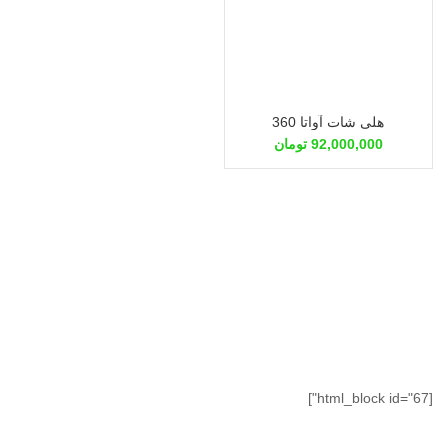
هلی شات آواتا 360
92,000,000
تومان
[html_block id="67"]