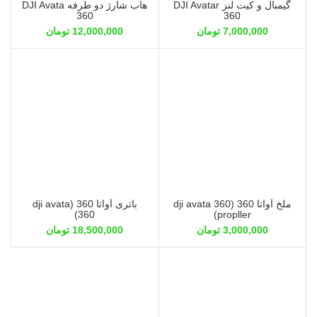
گیمبال و کیت لنز DJI Avatar
هاب شارژ دو طرفه DJI Avata
360
360
7,000,000
تومان
12,000,000
تومان
ملخ آواتا 360 (dji avata 360
باتری آواتا 360 (dji avata
360)
propller)
3,000,000
تومان
18,500,000
تومان