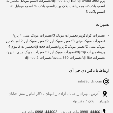
پرو
/
dji avata 360
/
dji lito
/
dji neo 2
/
تعمیرات اسمو موبایل
/
تعمیرات
اسمو پاکت
/
نحوه دریافت پلاک پهپاد
/
اسمو پاکت 4
/
اسمو موبایل 8
/
اسمو پاکت 3
تعمیرات
تعمیرات کوادکوپتر
/
تعمیرات مویک 3
/
تعمیرات مویک مینی 4 پرو
/
تعمیرات مویک مینی 3
/
تعمیر مویک ایر 2
/
تعمیر مویک ایر 2 اس
/
تعمیر
مویک مینی 2
/
تعمیر مویک 2 پرو
/
تعمیرات dji neo
/
تعمیرات فانتوم 4
پرو
/
تعمیرات dji flip
/
تعمیرات مویک ایر 3
/
تعمیرات مویک مینی 5 پرو
/
تعمیرات dji lito
/
تعمیرات avata 360
/
تعمیرات dji neo 2
ارتباط با دکتر دی جی آی
info@drdji.com
آدرس : تهران _ خیابان آزادی _ اتوبان یادگار امام _ نبش خیابان
شهیدان _ پلاک 7 دکتر dji
09981444001
واحد فروش _
09981444002
واحد فنی