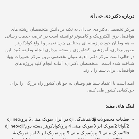
درباره دکتر دی جی آی
مرکز تخصصی دکتر دی جی آی به تکیه بر دانش متخصصان رشته های
هوافضا، برق الکترونیک و کامپیوتر توانسته است در عرصه خدمت رسانی
به هم وطنان خود در زمینه ای مختلفی چون تعمیر و انواع کوادکوپتر
تصویربرداری، آموزشی، کشاورزی و نقشه برداری انجام وظیفه کنید. این
در حالی است مرکز دکتر dji به عنوان تخصصی ترین مرکز تعمیرات پهپاد
شناخته شده است. متخصصان دکتر dji آماده انجام کلیه پروژه های
هوافضایی برای شما را دارند.
امید است با اعتماد شما هم وطنان به جوانان کشور راه بزرگی را برای
خودکفایی کشور طی کنیم.
لینک های مفید
قطعات محصولات dji
/
نمایندگی dji در ایران
/
مویک مینی 5 پرو
/
dji neo
2
/
آواتا 2
/
مویک ایر 3
/
مویک مینی 4 پرو
/
کوادکوپتر دسته دوم
/
dji
/
dji neo
flip
/
مویک مینی 3 پرو
/
مویک مینی 5 پرو
/
مویک ایر 3 اس
/
مویک 4