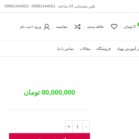
تلفن پشتیبانی 24 ساعته : 09981444001 - 09981444002
0
تومان
علاقه مندی
مقایسه
ورود / ثبت نام
 آموزش پهپاد
فروشگاه
مقالات
تماس با ما
80,000,000
تومان