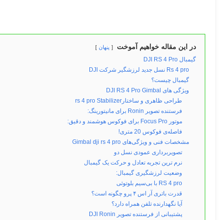
در این مقاله خواهیم آموخت
پنهان
گیمبال DJI RS 4 Pro
Rs 4 pro نسل جدید لرزشگیر شرکت DJI
گیمبال چیست؟
ویژگی های DJI RS 4 Pro Gimbal
طراحی ظاهری و ساختارrs 4 pro Stabilizer
فرستنده تصویر Ronin برای مانیتورینگ:
موتور Focus Pro برای فوکوس هوشمند و دقیق:
فاصله‌ی فوکوس 20 متری!
مشخصات فنی و ویژگی‌های Gimbal dji rs 4 pro
تصویربرداری عمودی نسل دو
نرم ترین تجربه تعادل و حرکت یک گیمبال
وضعیت لرزشگیری گیمبال:
RS 4 pro با بی‌سیم بلوتوثی
قدرت باتری آر اس ۴ پرو چگونه است؟
آیا نگهدارنده تلفن همراه دارد؟
پشتیبانی از فرستنده تصویر DJI Ronin