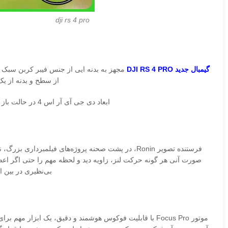
dji rs 4 pro
گیمبال جدید DJI RS 4 PRO
مجهز به بدنه ایی از جنس فیبر کربن سبک و
از سطح و بدنه از یک پوشش تفلنی 
ابعاد دی جی آی آر اس 4 در حالت باز معادل 416×223×202 میلی متر , در حالت بسته معادل 271×283×75 میلی متر و وزن آن فقط 1242 گرم می‌باشد.
فرستنده تصویر Ronin، در پشت صحنه‌ پروژه‌های فیلمبرد
صورت آنی هر گونه حرکت لنز، زاویه دید و لحظه مهم را حتی اگر اعض
بی‌نظیری در بین ا