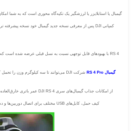
گیمبال یا استابلایزر یا لرزشگیر یک تکیه‌گاه محوری است که به شما ام
کمپانی DJI پس از معرفی نسخه جدید گیمبال خود نسخه پیشرفته تر و قوی تر آن را با پسوند PRO معرفی و ارائه کرده است , دی جی آی آر اس ۴ پرو گیمبالی قوی تر , سریع تر و دقیق تر از نسخه قبلی خود است.
RS 4 با بهبود‌های قابل‌ توجهی نسبت‌ به نسل قبلی عرضه شده‌ است ک
گیمبال‌ RS 4 Pro
شرکت DJI می‌توانند تا سه کیلوگرم وزن را 
از امکانات جذاب گیمبال‌های سری DJI RS 4 عمر باتری خارق‌العاده‌ی آن است. مدل پرو این محصول با هربار شارژ تا ۲۹ ساعت شارژدهی دارد. در حالیکه گیمبال DJI RS 3 Pro با هر بار شارژ ۱۲ ساعت کار می‌کند.
کیف حمل، کابل‌های USB مختلف برای اتصال دوربین‌ها و دستگاه‌ها و مجموعه‌ای از مانت‌ها برای تطبیق‌پذیری بیشتر هنگام اتصال دوربین‌های مختلف از دیگر ویژگی های استابلایزر آر اس ۴ پرو است.