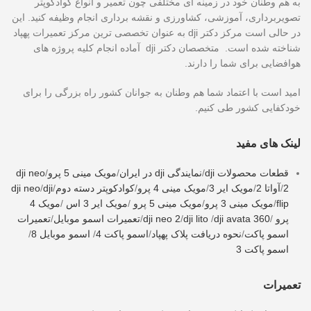
به هم وطنان خود در زمینه ای مختلفی چون تعمیر و انواع کوادکوپتر
تصویربرداری، آموزشی، کشاورزی و نقشه برداری انجام وظیفه کنید. این
در حالی است مرکز دکتر dji به عنوان تخصصی ترین مرکز تعمیرات پهپاد
شناخته شده است. متخصصان دکتر dji آماده انجام کلیه پروژه های
هوافضایی برای شما را دارند.
امید است با اعتماد شما هم وطنان به جوانان کشور راه بزرگی را برای
خودکفایی کشور طی کنیم.
لینک های مفید
قطعات محصولات dji
/
نمایندگی dji در ایران
/
مویک مینی 5 پرو
/
dji neo
2
/
آواتا 2
/
مویک ایر 3
/
مویک مینی 4 پرو
/
کوادکوپتر دسته دوم
/
dji
/
dji neo
flip
/
مویک مینی 3 پرو
/
مویک مینی 5 پرو
/
مویک ایر 3 اس
/
مویک 4
پرو
/
dji avata 360
/
dji lito
/
dji neo 2
/
تعمیرات اسمو موبایل
/
تعمیرات
اسمو پاکت
/
نحوه دریافت پلاک پهپاد
/
اسمو پاکت 4
/
اسمو موبایل 8
/
اسمو پاکت 3
تعمیرات