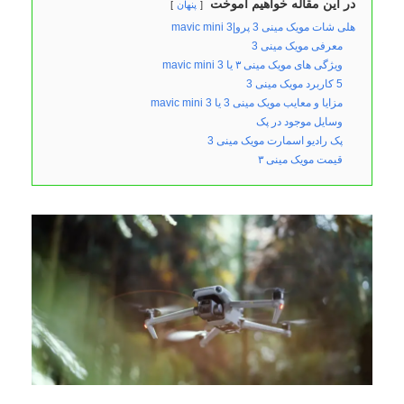
در این مقاله خواهیم آموخت
پنهان
هلی شات مویک مینی 3 پرو|mavic mini 3
معرفی مویک مینی 3
ویژگی های مویک مینی ۳ یا mavic mini 3
5 کاربرد مویک مینی 3
مزایا و معایب مویک مینی 3 یا mavic mini 3
وسایل موجود در پک
پک رادیو اسمارت مویک مینی 3
قیمت مویک مینی ۳