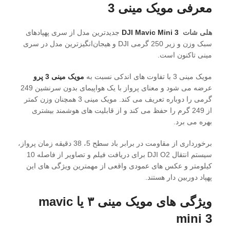
معرفی مویک مینی 3
هلی شات
DJI Mavic Mini 3
جدیدترین مدل از سری پهپادهای
سبک وزن و زیر 250 گرمی DJI و هیجان‌انگیزترین مدل در سری
مینی تاکنون است.
مویک مینی 3 با تفاوت های اندکی نسبت به
مویک مینی 3 پرو
عرضه می شود و معنای پرواز با یک هواپیمای بدون سرنشین 249
گرمی را دوباره تعریف می کند. مویک مینی 3 همچنان وزن کمتر
از 249 گرم را حفظ می کند و از قابلیت های هوشمند بیشتری
بهره می برد.
برخورداری از مقاومت در برابر باد سطح 5، 38 دقیقه زمان پرواز،
سیستم انتقال DJI O2 برای دریافت فیلم و تصاویر از فاصله 10
کیلومتر و عکس های عمودی واقعی از مهمترین ویژگی های این
پهپاد دوربین دار هستند.
ویژگی های مویک مینی ۳
یا
mavic
mini 3