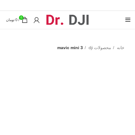
0
/
0
تومان
خانه
محصولات dji
mavic mini 3