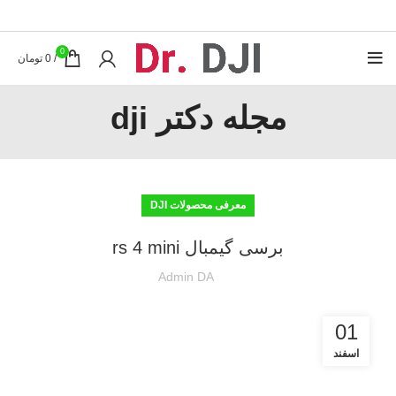
0
/
0
تومان
مجله دکتر dji
معرفی محصولات DJI
برسی گیمبال rs 4 mini
Admin DA
01
اسفند