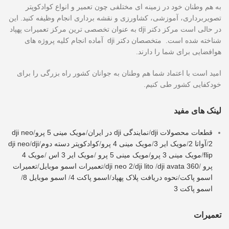
به هم وطنان خود در زمینه ای مختلفی چون تعمیر و انواع کوادکوپتر
تصویربرداری، آموزشی، کشاورزی و نقشه برداری انجام وظیفه کنید. این
در حالی است مرکز دکتر dji به عنوان تخصصی ترین مرکز تعمیرات پهپاد
شناخته شده است. متخصصان دکتر dji آماده انجام کلیه پروژه های
هوافضایی برای شما را دارند.
امید است با اعتماد شما هم وطنان به جوانان کشور راه بزرگی را برای
خودکفایی کشور طی کنیم.
لینک های مفید
قطعات محصولات dji
/
نمایندگی dji در ایران
/
مویک مینی 5 پرو
/
dji neo
2
/
آواتا 2
/
مویک ایر 3
/
مویک مینی 4 پرو
/
کوادکوپتر دسته دوم
/
dji
/
dji neo
flip
/
مویک مینی 3 پرو
/
مویک مینی 5 پرو
/
مویک ایر 3 اس
/
مویک 4
پرو
/
dji avata 360
/
dji lito
/
dji neo 2
/
تعمیرات اسمو موبایل
/
تعمیرات
اسمو پاکت
/
نحوه دریافت پلاک پهپاد
/
اسمو پاکت 4
/
اسمو موبایل 8
/
اسمو پاکت 3
تعمیرات