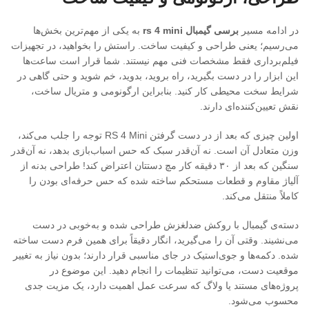
در ادامه مسیر
برسی گیمبال rs 4 mini
به یکی از مهم‌ترین بخش‌ها
می‌رسیم؛ یعنی طراحی و کیفیت ساخت. راستش را بخواهید، در تجهیزات
فیلم‌برداری فقط مشخصات فنی مهم نیستند. شما قرار است ساعت‌ها
این ابزار را در دست بگیرید، راه بروید، بدوید، خم شوید و حتی گاهی در
شرایط سخت محیطی کار کنید. بنابراین ارگونومی و متریال ساخت،
نقش تعیین‌کننده‌ای دارند.
اولین چیزی که بعد از در دست گرفتن RS 4 Mini توجه را جلب می‌کند،
وزن متعادل آن است. نه آن‌قدر سبک که حس اسباب‌بازی بدهد، نه آن‌قدر
سنگین که بعد از ۳۰ دقیقه کار مچ دستتان اعتراض کند! طراحی بدنه از
آلیاژ مقاوم و قطعات مستحکم ساخته شده که حس حرفه‌ای بودن را
کاملاً منتقل می‌کند.
دسته‌ی گیمبال با روکش ضدلغزش طراحی شده و به‌خوبی در دست
می‌نشیند. وقتی آن را می‌گیرید، انگار دقیقاً برای همین فرم دست ساخته
شده. دکمه‌ها و جوی‌استیک در جای مناسبی قرار دارند؛ بدون نیاز به تغییر
موقعیت دست، می‌توانید تنظیمات را انجام دهید. این موضوع در
پروژه‌های مستند یا ولاگ که سرعت عمل اهمیت دارد، یک مزیت جدی
محسوب می‌شود.