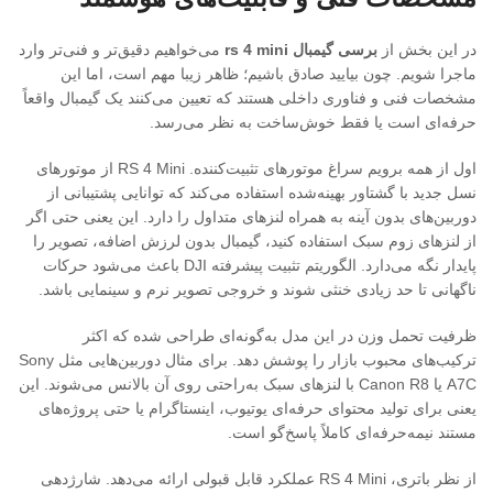
در این بخش از
برسی گیمبال rs 4 mini
می‌خواهیم دقیق‌تر و فنی‌تر وارد
ماجرا شویم. چون بیایید صادق باشیم؛ ظاهر زیبا مهم است، اما این
مشخصات فنی و فناوری داخلی هستند که تعیین می‌کنند یک گیمبال واقعاً
حرفه‌ای است یا فقط خوش‌ساخت به نظر می‌رسد.
اول از همه برویم سراغ موتورهای تثبیت‌کننده. RS 4 Mini از موتورهای
نسل جدید با گشتاور بهینه‌شده استفاده می‌کند که توانایی پشتیبانی از
دوربین‌های بدون آینه به همراه لنزهای متداول را دارد. این یعنی حتی اگر
از لنزهای زوم سبک استفاده کنید، گیمبال بدون لرزش اضافه، تصویر را
پایدار نگه می‌دارد. الگوریتم تثبیت پیشرفته DJI باعث می‌شود حرکات
ناگهانی تا حد زیادی خنثی شوند و خروجی تصویر نرم و سینمایی باشد.
ظرفیت تحمل وزن در این مدل به‌گونه‌ای طراحی شده که اکثر
ترکیب‌های محبوب بازار را پوشش دهد. برای مثال دوربین‌هایی مثل Sony
A7C یا Canon R8 با لنزهای سبک به‌راحتی روی آن بالانس می‌شوند. این
یعنی برای تولید محتوای حرفه‌ای یوتیوب، اینستاگرام یا حتی پروژه‌های
مستند نیمه‌حرفه‌ای کاملاً پاسخ‌گو است.
از نظر باتری، RS 4 Mini عملکرد قابل قبولی ارائه می‌دهد. شارژدهی