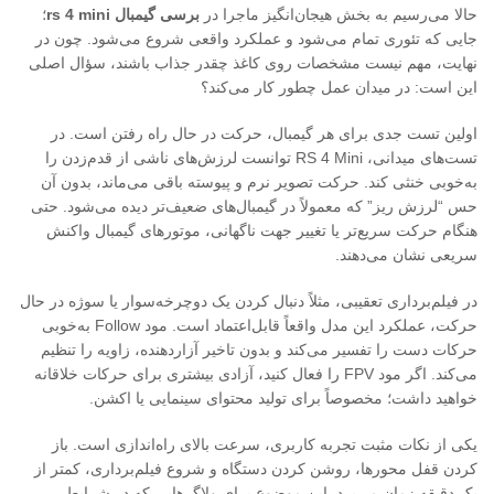
حالا می‌رسیم به بخش هیجان‌انگیز ماجرا در
برسی گیمبال rs 4 mini
؛
جایی که تئوری تمام می‌شود و عملکرد واقعی شروع می‌شود. چون در
نهایت، مهم نیست مشخصات روی کاغذ چقدر جذاب باشند، سؤال اصلی
این است: در میدان عمل چطور کار می‌کند؟
اولین تست جدی برای هر گیمبال، حرکت در حال راه رفتن است. در
تست‌های میدانی، RS 4 Mini توانست لرزش‌های ناشی از قدم‌زدن را
به‌خوبی خنثی کند. حرکت تصویر نرم و پیوسته باقی می‌ماند، بدون آن
حس “لرزش ریز” که معمولاً در گیمبال‌های ضعیف‌تر دیده می‌شود. حتی
هنگام حرکت سریع‌تر یا تغییر جهت ناگهانی، موتورهای گیمبال واکنش
سریعی نشان می‌دهند.
در فیلم‌برداری تعقیبی، مثلاً دنبال کردن یک دوچرخه‌سوار یا سوژه در حال
حرکت، عملکرد این مدل واقعاً قابل‌اعتماد است. مود Follow به‌خوبی
حرکات دست را تفسیر می‌کند و بدون تاخیر آزاردهنده، زاویه را تنظیم
می‌کند. اگر مود FPV را فعال کنید، آزادی بیشتری برای حرکات خلاقانه
خواهید داشت؛ مخصوصاً برای تولید محتوای سینمایی یا اکشن.
یکی از نکات مثبت تجربه کاربری، سرعت بالای راه‌اندازی است. باز
کردن قفل محورها، روشن کردن دستگاه و شروع فیلم‌برداری، کمتر از
یک دقیقه زمان می‌برد. این موضوع برای ولاگرهایی که در شرایط