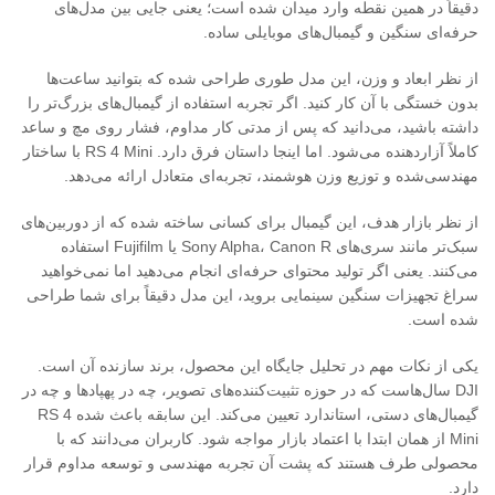
دقیقاً در همین نقطه وارد میدان شده است؛ یعنی جایی بین مدل‌های
حرفه‌ای سنگین و گیمبال‌های موبایلی ساده.
از نظر ابعاد و وزن، این مدل طوری طراحی شده که بتوانید ساعت‌ها
بدون خستگی با آن کار کنید. اگر تجربه استفاده از گیمبال‌های بزرگ‌تر را
داشته باشید، می‌دانید که پس از مدتی کار مداوم، فشار روی مچ و ساعد
کاملاً آزاردهنده می‌شود. اما اینجا داستان فرق دارد. RS 4 Mini با ساختار
مهندسی‌شده و توزیع وزن هوشمند، تجربه‌ای متعادل ارائه می‌دهد.
از نظر بازار هدف، این گیمبال برای کسانی ساخته شده که از دوربین‌های
سبک‌تر مانند سری‌های Sony Alpha، Canon R یا Fujifilm استفاده
می‌کنند. یعنی اگر تولید محتوای حرفه‌ای انجام می‌دهید اما نمی‌خواهید
سراغ تجهیزات سنگین سینمایی بروید، این مدل دقیقاً برای شما طراحی
شده است.
یکی از نکات مهم در تحلیل جایگاه این محصول، برند سازنده آن است.
DJI سال‌هاست که در حوزه تثبیت‌کننده‌های تصویر، چه در پهپادها و چه در
گیمبال‌های دستی، استاندارد تعیین می‌کند. این سابقه باعث شده RS 4
Mini از همان ابتدا با اعتماد بازار مواجه شود. کاربران می‌دانند که با
محصولی طرف هستند که پشت آن تجربه مهندسی و توسعه مداوم قرار
دارد.