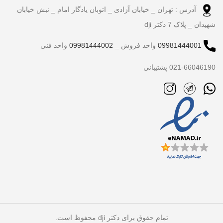
آدرس : تهران _ خیابان آزادی _ اتوبان یادگار امام _ نبش خیابان
شهیدان _ پلاک 7 دکتر dji
09981444001
واحد فروش _
09981444002
واحد فنی
021-66046190 پشتیبانی
تمام حقوق برای دکتر dji محفوظ است.