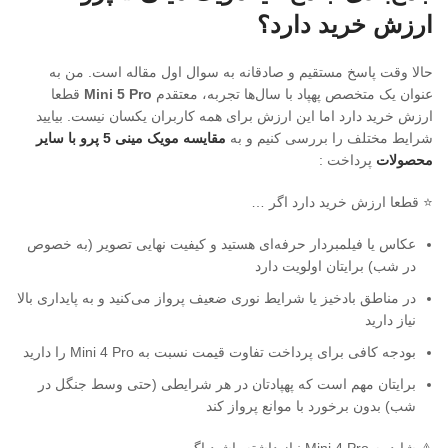
ارزش خرید دارد؟
حالا وقت پاسخ مستقیم و صادقانه به سوال اول مقاله است. من به
عنوان یک متخصص پهپاد با سال‌ها تجربه، معتقدم
Mini 5 Pro
قطعا
ارزش خرید دارد اما این ارزش برای همه کاربران یکسان نیست. بیایید
شرایط مختلف را بررسی کنیم و به
مقایسه مویک مینی 5 پرو با سایر
محصولات
پرداخت :
⭐ قطعا ارزش خرید دارد اگر …
عکاس یا فیلمبردار حرفه‌ای هستید و کیفیت نهایی تصویر (به خصوص
در شب) برایتان اولویت دارد
در مناطق بادخیز یا شرایط نوری ضعیف پرواز می‌کنید و به پایداری بالا
نیاز دارید
بودجه کافی برای پرداخت تفاوت قیمت نسبت به Mini 4 Pro را دارید
برایتان مهم است که پهپادتان در هر شرایطی (حتی وسط جنگل در
شب) بدون برخورد با موانع پرواز کند
⚠️ شاید به Mini 4 Pro نیاز داشته باشید اگر …