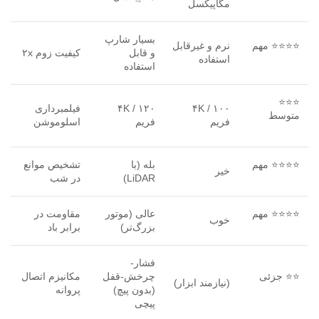
مگاپیکسل
بسیار شارپ
⭐⭐⭐⭐ مهم
نرم و غیرقابل
و قابل
کیفیت زوم ۲x
استفاده
استفاده
⭐⭐⭐
۴K / ۱۰۰
۴K / ۱۲۰
فیلمبرداری
متوسط
فریم
فریم
اسلوموشن
⭐⭐⭐⭐ مهم
بله (با
تشخیص موانع
خیر
LiDAR)
در شب
⭐⭐⭐⭐ مهم
عالی (موتور
مقاومت در
خوب
بزرگ‌تر)
برابر باد
فشار-
⭐⭐ جزئی
چرخش-قفل
مکانیزم اتصال
(نیازمند ابزار)
(بدون پیچ)
پروانه
پیچی