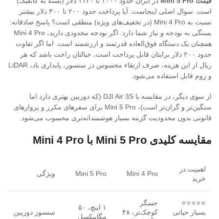
قیمت Mini 5 Pro
در ایران حدود ۱۰۰۰ تا ۱۱۳۰ دلار (بسته به کانفیگ)
است. سوال اصلی اینجاست: آیا پرداخت حدود ۲۰۰ تا ۳۰۰ دلار بیشتر
نسبت به Mini 4 Pro (در تخفیف‌های ویژه) منطقی است؟ پاسخ صادقانه:
بستگی به بودجه و نیاز شما دارد. اگر بودجه محدودی دارید، Mini 4 Pro
همچنان یک دستگاه فوق‌العاده قدرتمند و ارزشمند است. اما اگر تفاوت
حدود ۲۰۰ دلار برایتان قابل پرداخت است، خیالتان راحت باشد که هر
ریال از این هزینه، صرف ارتقاء محسوس در سنسور، پایداری باد، LiDAR
و زوم قابل استفاده می‌شود.
از سوی دیگر، در مقایسه با DJI Air 3S (که دوربین بهتری دارد اما
سنگین‌تر و گران‌تر است)، Mini 5 Pro برای سفرهای مکرر و پروازهای
قانونی بدون محدودیت گزینه بسیار هوشمندانه‌تری محسوب می‌شود.
مقایسه کلیدی Mini 5 Pro با Mini 4 Pro
اهمیت در
Mini 4 Pro
Mini 5 Pro
ویژگی
خرید
⭐⭐⭐⭐⭐
حسگر
۱ اینچ‌، ۵۰
بسیار حیاتی
کوچک‌تر، ۴۸
سنسور دوربین
مگاپیکسل