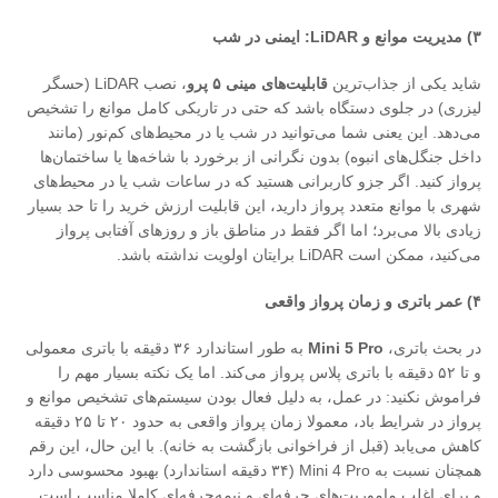
۳
)
مدیریت موانع و
LiDAR:
ایمنی در شب
شاید یکی از جذاب‌ترین
قابلیت‌های مینی ۵ پرو
، نصب LiDAR (حسگر
لیزری) در جلوی دستگاه باشد که حتی در تاریکی کامل موانع را تشخیص
می‌دهد. این یعنی شما می‌توانید در شب یا در محیط‌های کم‌نور (مانند
داخل جنگل‌های انبوه) بدون نگرانی از برخورد با شاخه‌ها یا ساختمان‌ها
پرواز کنید. اگر جزو کاربرانی هستید که در ساعات شب یا در محیط‌های
شهری با موانع متعدد پرواز دارید، این قابلیت ارزش خرید را تا حد بسیار
زیادی بالا می‌برد؛ اما اگر فقط در مناطق باز و روزهای آفتابی پرواز
می‌کنید، ممکن است LiDAR برایتان اولویت نداشته باشد.
۴
)
عمر باتری و زمان پرواز واقعی
در بحث باتری،
Mini 5 Pro
به طور استاندارد ۳۶ دقیقه با باتری معمولی
و تا ۵۲ دقیقه با باتری پلاس پرواز می‌کند. اما یک نکته بسیار مهم را
فراموش نکنید: در عمل، به دلیل فعال بودن سیستم‌های تشخیص موانع و
پرواز در شرایط باد، معمولا زمان پرواز واقعی به حدود ۲۰ تا ۲۵ دقیقه
کاهش می‌یابد (قبل از فراخوانی بازگشت به خانه). با این حال، این رقم
همچنان نسبت به Mini 4 Pro (۳۴ دقیقه استاندارد) بهبود محسوسی دارد
و برای اغلب ماموریت‌های حرفه‌ای و نیمه‌حرفه‌ای کاملا مناسب است.