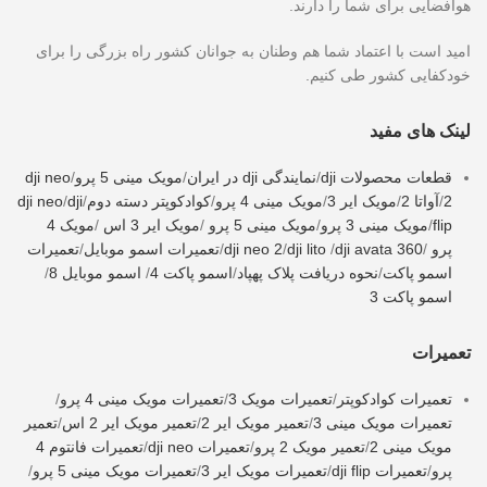
هوافضایی برای شما را دارند.
امید است با اعتماد شما هم وطنان به جوانان کشور راه بزرگی را برای
خودکفایی کشور طی کنیم.
لینک های مفید
قطعات محصولات dji
/
نمایندگی dji در ایران
/
مویک مینی 5 پرو
/
dji neo
2
/
آواتا 2
/
مویک ایر 3
/
مویک مینی 4 پرو
/
کوادکوپتر دسته دوم
/
dji
/
dji neo
flip
/
مویک مینی 3 پرو
/
مویک مینی 5 پرو
/
مویک ایر 3 اس
/
مویک 4
پرو
/
dji avata 360
/
dji lito
/
dji neo 2
/
تعمیرات اسمو موبایل
/
تعمیرات
اسمو پاکت
/
نحوه دریافت پلاک پهپاد
/
اسمو پاکت 4
/
اسمو موبایل 8
/
اسمو پاکت 3
تعمیرات
تعمیرات کوادکوپتر
/
تعمیرات مویک 3
/
تعمیرات مویک مینی 4 پرو
/
تعمیرات مویک مینی 3
/
تعمیر مویک ایر 2
/
تعمیر مویک ایر 2 اس
/
تعمیر
مویک مینی 2
/
تعمیر مویک 2 پرو
/
تعمیرات dji neo
/
تعمیرات فانتوم 4
پرو
/
تعمیرات dji flip
/
تعمیرات مویک ایر 3
/
تعمیرات مویک مینی 5 پرو
/