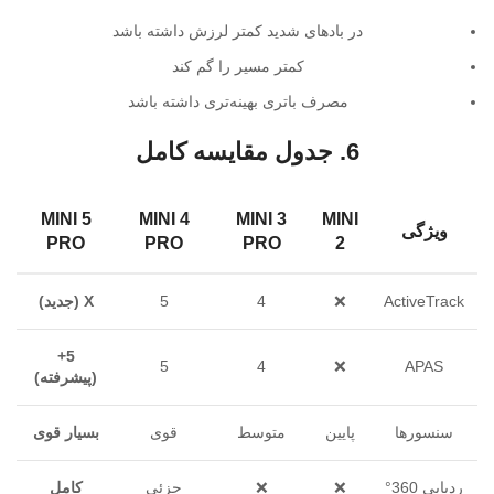
در بادهای شدید کمتر لرزش داشته باشد
کمتر مسیر را گم کند
مصرف باتری بهینه‌تری داشته باشد
6. جدول مقایسه کامل
MINI 5
MINI 4
MINI 3
MINI
ویژگی
PRO
PRO
PRO
2
ActiveTrack
❌
4
5
X (جدید)
5+
5
4
❌
APAS
(پیشرفته)
سنسورها
پایین
متوسط
قوی
بسیار قوی
ردیابی 360°
❌
❌
جزئی
کامل