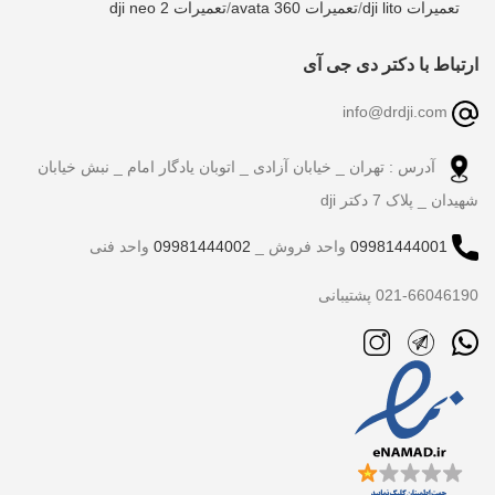
تعمیرات dji lito
/
تعمیرات avata 360
/
تعمیرات dji neo 2
ارتباط با دکتر دی جی آی
info@drdji.com
آدرس : تهران _ خیابان آزادی _ اتوبان یادگار امام _ نبش خیابان
شهیدان _ پلاک 7 دکتر dji
09981444001
واحد فروش _
09981444002
واحد فنی
021-66046190 پشتیبانی