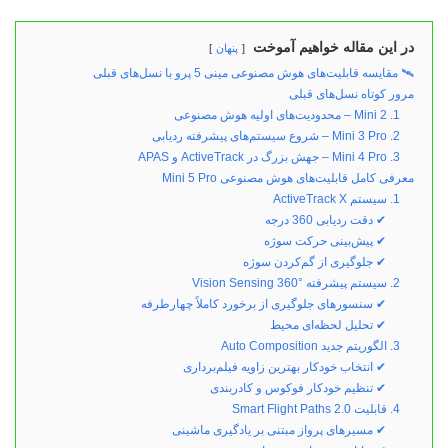
در این مقاله خواهیم آموخت
پنهان
🛰️ مقایسه قابلیت‌های هوش مصنوعی مینی 5 پرو با نسل‌های قبلی
مرور کوتاه نسل‌های قبلی
1. Mini 2 – محدودیت‌های اولیه هوش مصنوعی
2. Mini 3 Pro – شروع سیستم‌های پیشرفته ردیابی
3. Mini 4 Pro – جهش بزرگ در ActiveTrack و APAS
معرفی کامل قابلیت‌های هوش مصنوعی Mini 5 Pro
1. سیستم ActiveTrack X
✔ دقت ردیابی 360 درجه
✔ پیش‌بینی حرکت سوژه
✔ جلوگیری از گم‌کردن سوژه
2. سیستم پیشرفته Vision Sensing 360°
✔ سنسورهای جلوگیری از برخورد کاملاً چهارطرفه
✔ تحلیل لحظه‌ای محیط
3. الگوریتم جدید Auto Composition
✔ انتخاب خودکار بهترین زاویه فیلم‌برداری
✔ تنظیم خودکار فوکوس و کادربندی
4. قابلیت Smart Flight Paths 2.0
✔ مسیرهای پرواز مبتنی بر یادگیری ماشینی