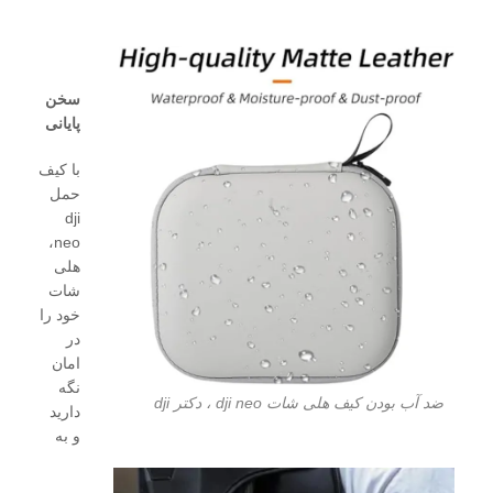
سخن
پایانی
با کیف
حمل
dji
neo،
هلی
شات
خود را
در
امان
نگه
ضد آب بودن کیف هلی شات dji neo ، دکتر dji
دارید
و به