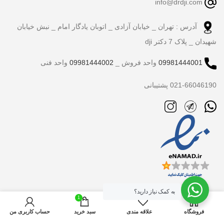
info@drdji.com
آدرس : تهران _ خیابان آزادی _ اتوبان یادگار امام _ نبش خیابان
شهیدان _ پلاک 7 دکتر dji
09981444001
واحد فروش _
09981444002
واحد فنی
021-66046190 پشتیبانی
به کمک نیاز دارید؟
1
فروشگاه
علاقه مندی
سبد خرید
حساب کاربری من