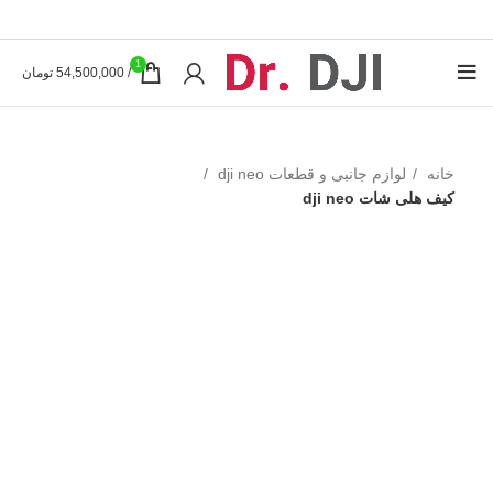
1
/
54,500,000
تومان
خانه
لوازم جانبی و قطعات dji neo
کیف هلی شات dji neo