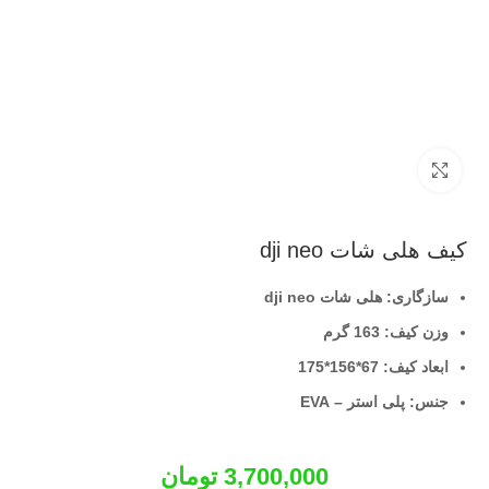
بزرگنمایی تصویر
کیف هلی شات dji neo
سازگاری: هلی شات dji neo
وزن کیف: 163 گرم
ابعاد کیف: 67*156*175
جنس: پلی استر – EVA
3,700,000
تومان