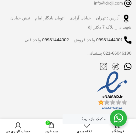
info@drdji.com
آدرس : تهران _ خیابان آزادی _ اتوبان یادگار امام _ نبش خیابان
شهیدان _ پلاک 7 دکتر dji
09981444001
واحد فروش _
09981444002
واحد فنی
021-66046190 پشتیبانی
به کمک نیاز دارید؟
0
فروشگاه
علاقه مندی
سبد خرید
حساب کاربری من