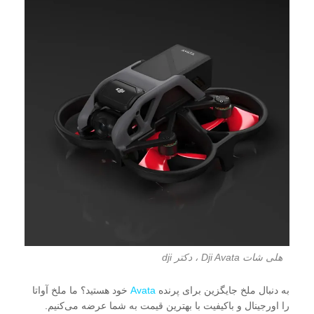
هلی شات Dji Avata ، دکتر dji
به دنبال ملخ جایگزین برای پرنده
Avata
خود هستید؟ ما ملخ آواتا
را اورجینال و باکیفیت با بهترین قیمت به شما عرضه می‌کنیم.