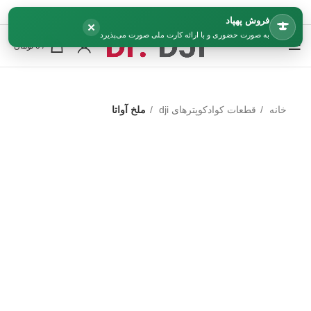
فروش پهپاد
×
به صورت حضوری و با ارائه کارت ملی صورت می‌پذیرد
0
/
0
تومان
خانه
قطعات کوادکوپترهای dji
ملخ آواتا