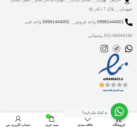
شهیدان _ پلاک 7 دکتر dji
09981444001
واحد فروش _
09981444002
واحد فنی
021-66046190 پشتیبانی
به کمک نیاز دارید؟
0
فروشگاه
علاقه مندی
سبد خرید
حساب کاربری من
تمام حقوق برای دکتر dji محفوظ است.