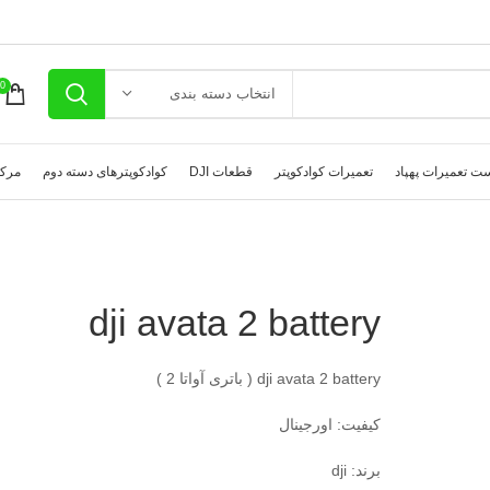
0
انتخاب دسته بندی
ت تعمیرات پهپاد
تعمیرات کوادکوپتر
قطعات DJI
کوادکوپترهای دسته دوم
مرکز
dji avata 2 battery
dji avata 2 battery ( باتری آواتا 2 )
کیفیت: اورجینال
برند: dji