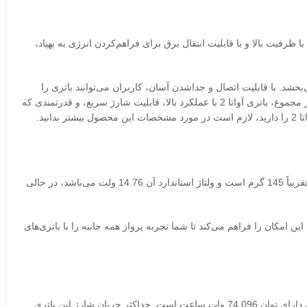
فیت بالا و با قابلیت انتقال برق برای فراهم‌کردن انرژی به پهپاد،
ی‌بخشد. با قابلیت اتصال و جداشدن آسان، کاربران می‌توانند باتری را
به‌سرعت تعویض کرده و به پرواز خود ادامه دهند که این ویژگی از اهمیت بسیاری برخوردار است در کاربردهایی که نیاز به مأموریت‌های پیوسته دارند. در مجموع، باتری آواتا 2 با عملکرد بالا، قابلیت شارژ سریع، و قدرتمندی که
باتری DJI Avata 2 یک باتری هوشمند با ظرفیت 2150 میلی آمپر ساعت است که برای استفاده با پهپاد DJI Avata 2 طراحی شده است. وزن این باتری تقریباً 145 گرم است و ولتاژ استاندارد آن 14.76 ولت می‌باشد، در حالی
از 5 تا 40 درجه سانتی‌گراد اعلام کرده است. این باتری توانایی ارائه زمان پرواز تقریباً 23 دقیقه را دارد که این امکان را فراهم می‌کند تا شما تجربه پرواز همه جانبه را با باتری‌های
از نوع لیتیوم یون (Li-ion) است که با ظرفیت 2150 میلی آمپر ساعت و ولتاژ 14.76ولت عرضه می‌شود. این باتری دارای توان 74.096 وات ساعت است. حداکثر جریان شارژ این باتری