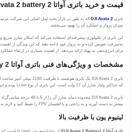
قیمت و خرید باتری آواتا 2 dji avata 2 battery
باتری
DJI Avata 2
که به طور در بازار تحت لیبل اصلی این شرکت عرضه می
میزان پرواز و عملکرد آن را بهبود می‌بخشد.
این باتری از تکنولوژی پیشرفته‌ای استفاده می‌کند که امکان شارژ سریع و کا
برای انرژی‌دهی به پهپاد ارائه می‌دهد، از اهمیت بسیاری در ارتقاء عملکرد و کارایی پهپاد DJI Avata 2 برخوردار است. اگر قصد سفارش و خرید باتری آواتا 2 را دارید، لازم است در م
مشخصات و ویژگی‌های فنی باتری آواتا 2 dji avata 2 battery
که حداکثر ولتاژ شارژ آن 17 ولت است. این باتری از نوع Li-ion بوده و انرژی 31.7 وات ساعت در 0.5 درجه سانتی‌گراد را فراهم می‌کند.
بیشتر به دست آورید و به راحتی و با اطمینان FPV را ضبط کنید و لازم به توضیح خواهد بود که این باتری سازگار با
لیتیوم یون با ظرفیت بالا
باتری آواتا 2 (DJI Avata 2 Battery)