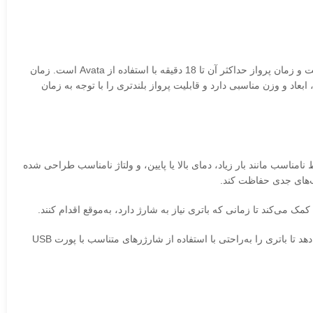
علاوه بر این نکات، باتری آواتا 2 ابعادی به اندازه 101.5 در 74.5 در 55.5 میلی‌متر دارد و وزن آن حدود 420 گرم است. این باتری با پهپاد DJI سازگار است و زمان پرواز حداکثر آن تا 18 دقیقه با استفاده از Avata است. زمان
ی است. این ویژگی‌ها نشان می‌دهد که باتری آواتا 2 علاوه بر ارائه انرژی برای پهپاد، ابعاد و وزن مناسبی دارد و قابلیت پرواز بلندتری را با توجه به زمان
سیستم مدیریت باتری (BMS) که برای حفاظت از باتری در برابر شرایط نامناسب مانند بار زیاد، دمای بالا یا پایین، و ولتاژ نامناسب طراحی شده
ب‌های جدی حفاظت کند.
همچنین، وجود پورت USB Type-C برای شارژ باتری، امکان شارژ سریع و راحت را برای کاربران فراهم می‌کند. این ویژگی به کاربران این امکان را می‌دهد تا باتری را به‌راحتی با استفاده از شارژرهای متناسب با پورت USB