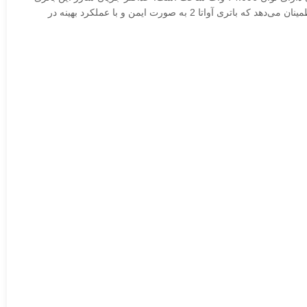
4.8 آمپر است. دمای کارکرد این باتری در حین پرواز بین -10°C تا 40°C و در حین شارژ بین 5°C تا 40°C متغیر است. این ویژگی‌های فنی به کاربران اطمینان می‌دهد که باتری آواتا 2 به صورت ایمن و با عملکرد بهینه در