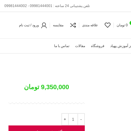
تلفن پشتیبانی 24 ساعته : 09981444001 - 09981444002
0
تومان
علاقه مندی
مقایسه
ورود / ثبت نام
 آموزش پهپاد
فروشگاه
مقالات
تماس با ما
9,350,000
تومان