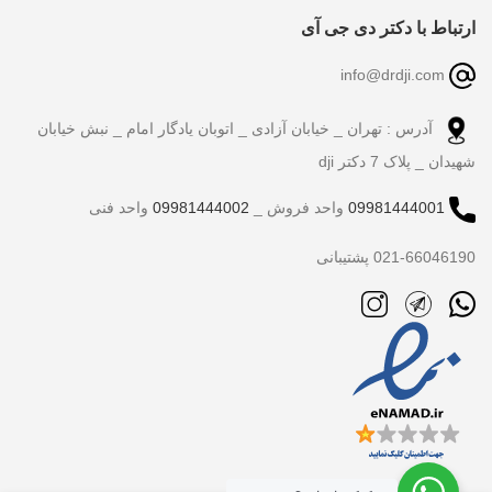
ارتباط با دکتر دی جی آی
info@drdji.com
آدرس : تهران _ خیابان آزادی _ اتوبان یادگار امام _ نبش خیابان
شهیدان _ پلاک 7 دکتر dji
09981444001
واحد فروش _
09981444002
واحد فنی
021-66046190 پشتیبانی