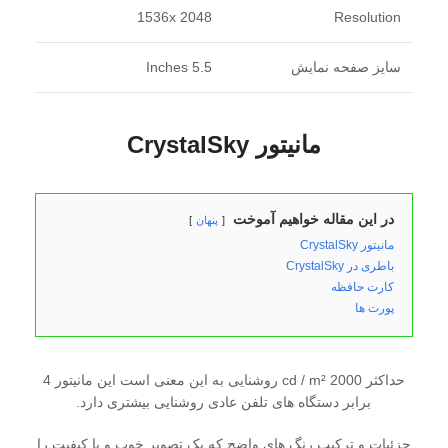
2048 1536x
Resolution
سایز صفحه نمایش
5.5 Inches
مانیتور CrystalSky
در این مقاله خواهیم آموخت
پنهان
مانیتور CrystalSky
باطری در CrystalSky
کارت حافظه
پورت ها
حداکثر 2000 cd / m² روشنایی به این معنی است این مانیتور 4
برابر دستگاه های تلفن عادی روشنایی بیشتری دارد.
جزئیات و ترکیب رنگ های واضح که یک تصویر خوب و با کیفیت را