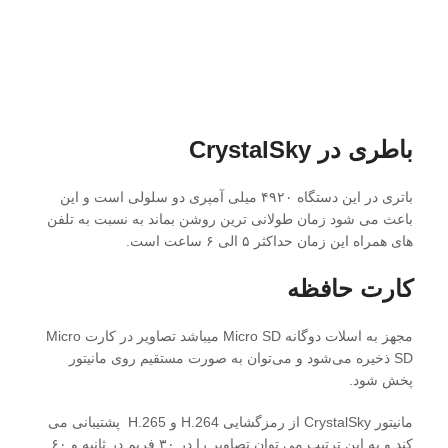
باطری در CrystalSky
باتری در این دستگاه ۴۹۲۰ میلی آمپری دو سلولی است و این
باعث می شود زمان طولانی ترین روشن بماند به نسبت به تلفن
های همراه این زمان حداکثر ۵ الی ۶ ساعت است.
کارت حافظه
مجهز به اسلات دوگانه Micro SD میباشد تصاویر در کارت Micro
SD ذخیره می‌شود و می‌توان به صورت مستقیم روی مانیتور
پخش شود.
مانیتور CrystalSky از رمزگشایی H.264 و H.265 پشتیبانی می
کند و به این ترتیب می توان تصاویر را در ۳۰ فریم در ثانیه و ۶۰