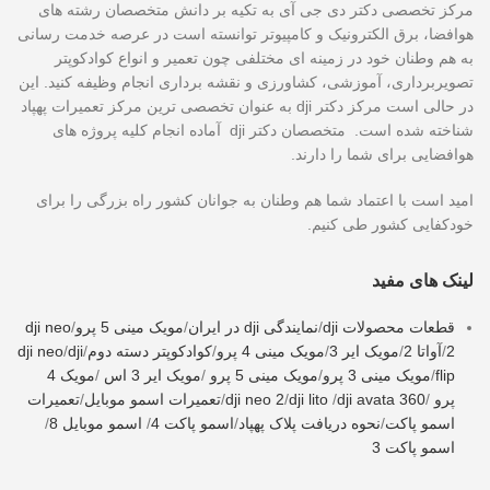
مرکز تخصصی دکتر دی جی آی به تکیه بر دانش متخصصان رشته های
هوافضا، برق الکترونیک و کامپیوتر توانسته است در عرصه خدمت رسانی
به هم وطنان خود در زمینه ای مختلفی چون تعمیر و انواع کوادکوپتر
تصویربرداری، آموزشی، کشاورزی و نقشه برداری انجام وظیفه کنید. این
در حالی است مرکز دکتر dji به عنوان تخصصی ترین مرکز تعمیرات پهپاد
شناخته شده است. متخصصان دکتر dji آماده انجام کلیه پروژه های
هوافضایی برای شما را دارند.
امید است با اعتماد شما هم وطنان به جوانان کشور راه بزرگی را برای
خودکفایی کشور طی کنیم.
لینک های مفید
قطعات محصولات dji
/
نمایندگی dji در ایران
/
مویک مینی 5 پرو
/
dji neo
2
/
آواتا 2
/
مویک ایر 3
/
مویک مینی 4 پرو
/
کوادکوپتر دسته دوم
/
dji
/
dji neo
flip
/
مویک مینی 3 پرو
/
مویک مینی 5 پرو
/
مویک ایر 3 اس
/
مویک 4
پرو
/
dji avata 360
/
dji lito
/
dji neo 2
/
تعمیرات اسمو موبایل
/
تعمیرات
اسمو پاکت
/
نحوه دریافت پلاک پهپاد
/
اسمو پاکت 4
/
اسمو موبایل 8
/
اسمو پاکت 3