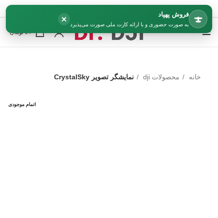
فروش پهپاد
×
به صورت حضوری و با ارائه کارت ملی صورت می‌پذیرد
0
/
0
تومان
خانه
محصولات dji
نمایشگر تصویر CrystalSky
اتمام موجودی