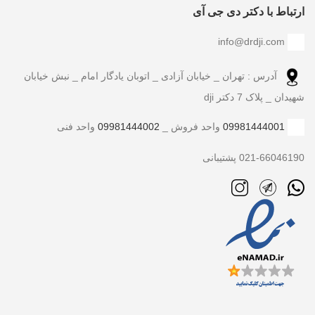
ارتباط با دکتر دی جی آی
info@drdji.com
آدرس : تهران _ خیابان آزادی _ اتوبان یادگار امام _ نبش خیابان
شهیدان _ پلاک 7 دکتر dji
09981444001
واحد فروش _
09981444002
واحد فنی
021-66046190 پشتیبانی