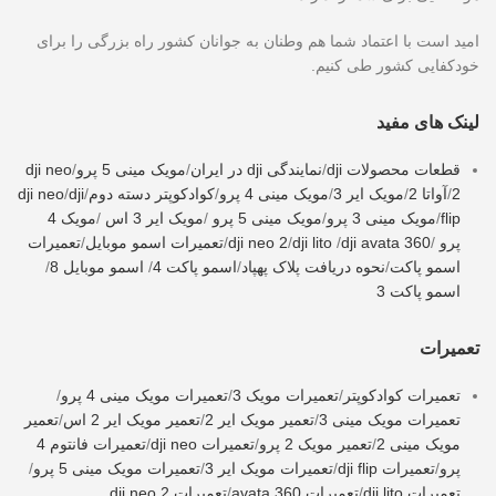
امید است با اعتماد شما هم وطنان به جوانان کشور راه بزرگی را برای
خودکفایی کشور طی کنیم.
لینک های مفید
قطعات محصولات dji
/
نمایندگی dji در ایران
/
مویک مینی 5 پرو
/
dji neo
2
/
آواتا 2
/
مویک ایر 3
/
مویک مینی 4 پرو
/
کوادکوپتر دسته دوم
/
dji
/
dji neo
flip
/
مویک مینی 3 پرو
/
مویک مینی 5 پرو
/
مویک ایر 3 اس
/
مویک 4
پرو
/
dji avata 360
/
dji lito
/
dji neo 2
/
تعمیرات اسمو موبایل
/
تعمیرات
اسمو پاکت
/
نحوه دریافت پلاک پهپاد
/
اسمو پاکت 4
/
اسمو موبایل 8
/
اسمو پاکت 3
تعمیرات
تعمیرات کوادکوپتر
/
تعمیرات مویک 3
/
تعمیرات مویک مینی 4 پرو
/
تعمیرات مویک مینی 3
/
تعمیر مویک ایر 2
/
تعمیر مویک ایر 2 اس
/
تعمیر
مویک مینی 2
/
تعمیر مویک 2 پرو
/
تعمیرات dji neo
/
تعمیرات فانتوم 4
پرو
/
تعمیرات dji flip
/
تعمیرات مویک ایر 3
/
تعمیرات مویک مینی 5 پرو
/
تعمیرات dji lito
/
تعمیرات avata 360
/
تعمیرات dji neo 2