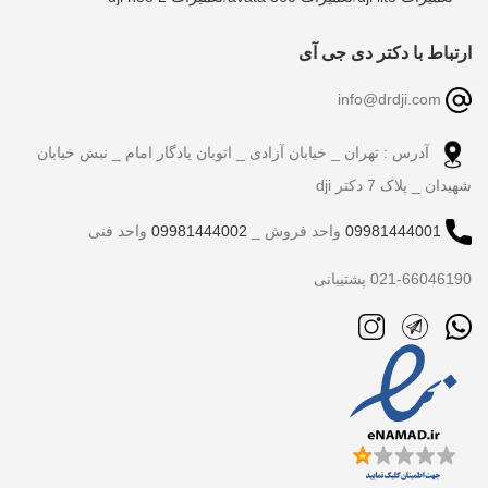
ارتباط با دکتر دی جی آی
info@drdji.com
آدرس : تهران _ خیابان آزادی _ اتوبان یادگار امام _ نبش خیابان
شهیدان _ پلاک 7 دکتر dji
09981444001
واحد فروش _
09981444002
واحد فنی
021-66046190 پشتیبانی