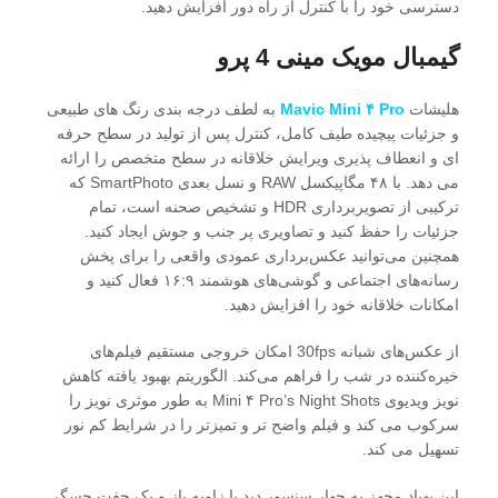
دسترسی خود را با کنترل از راه دور افزایش دهید.
گیمبال مویک مینی 4 پرو
هلیشات
Mavic Mini ۴ Pro
به لطف درجه بندی رنگ های طبیعی
و جزئیات پیچیده طیف کامل، کنترل پس از تولید در سطح حرفه
ای و انعطاف پذیری ویرایش خلاقانه در سطح متخصص را ارائه
می دهد. با ۴۸ مگاپیکسل RAW و نسل بعدی SmartPhoto که
ترکیبی از تصویربرداری HDR و تشخیص صحنه است، تمام
جزئیات را حفظ کنید و تصاویری پر جنب و جوش ایجاد کنید.
همچنین می‌توانید عکس‌برداری عمودی واقعی را برای پخش
رسانه‌های اجتماعی و گوشی‌های هوشمند ۱۶:۹ فعال کنید و
امکانات خلاقانه خود را افزایش دهید.
از عکس‌های شبانه 30fps امکان خروجی مستقیم فیلم‌های
خیره‌کننده در شب را فراهم می‌کند. الگوریتم بهبود یافته کاهش
نویز ویدیوی Mini ۴ Pro’s Night Shots به طور موثری نویز را
سرکوب می کند و فیلم واضح تر و تمیزتر را در شرایط کم نور
تسهیل می کند.
این پهباد مجهز به چهار سنسور دید با زاویه باز و یک جفت حسگر