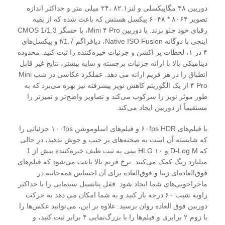
دوربین ۴۸ مگاپیکسلی و لنز۸۲.۱ ،۲۴ میلی متر و حداکثر اندازه
تصویر ۸۰۶۴ * ۶۰۴۸ پیکسل هستش که باعث شده که از بقیه
رقبای خود جلو بزند. با دوربین Mini ۴ Pro، با حسگر CMOS 1/1.3
اینچی با دوگانه Native ISO Fusion، دیافراگم f/1.7 و پیکسل‌های
۴ در ۱، لحظات پر اکشن و جزئیات خیره‌کننده را ثبت کنید. محدوده
دینامیکی بالا با ارائه جزئیات برجسته و سایه بیشتر، نتایج غیر قابل
انطباق را در هر فریم ارائه می دهد. عملکرد عکاسی در شب Mini
۴ Pro از یک الگوریتم کاهش نویز پیشرفته نیز بهره می‌برد که به
طور موثر نویز را سرکوب می‌کند و تصاویر واضح‌تر و تمیزتر را
مستقیماً از دوربین ایجاد می‌کند.
با فیلم‌های ۶۰fps HDR و فیلم‌های اسلوموشن ۱۰۰fps جزئیاتی را
که شایسته آن است به صحنه‌های پر جنب و جوش بدهید، در حالی
که D-Log M و HLG ۱۰ بیتی به ثبت طیف خیره‌کننده بیش از 1
میلیارد رنگ کمک می‌کنند. نرخ فریم بالا باعث می‌شود که فیلم‌های
فوق‌العاده‌ای زیبا و فوق‌العاده برای آن احساس همه‌جانبه در
ماجراجویی‌های شما ایجاد شود. قفل پتانسیل سینمایی را با حداکثر
زاویه شیب ۶۰ درجه باز کنید و به شما امکان می دهد به حرکت
دوربین فوق العاده روان برسید. علاوه بر این، می‌توانید عکس‌ها را
با زوم ۲ برابری و فیلم‌ها را با بزرگ‌نمایی ۴ برابر ثبت کنید، و