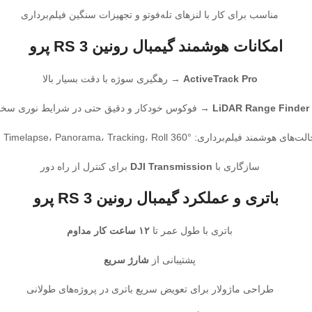
مناسب برای کار با لنزهای تله‌فوتو و تجهیزات سنگین فیلم‌برداری
امکانات هوشمند گیمبال رونین RS 3 پرو
ActiveTrack Pro
→ رهگیری سوژه با دقت بسیار بالا
LiDAR Range Finder
→ فوکوس خودکار و دقیق حتی در شرایط نوری سخ
ت‌های هوشمند فیلم‌برداری: Timelapse، Panorama، Tracking، Roll 360° و …
سازگاری با
DJI Transmission
برای کنترل از راه دور
باتری و عملکرد گیمبال رونین RS 3 پرو
باتری با طول عمر تا
۱۲ ساعت کار مداوم
پشتیبانی از
شارژ سریع
طراحی ماژولار برای تعویض سریع باتری در پروژه‌های طولانی