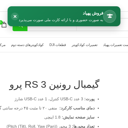
فروش پهپاد
×
به صورت حضوری و با ارائه کارت ملی صورت می‌پذیرد
0
انتخاب دسته بندی
ت تعمیرات پهپاد
تعمیرات کوادکوپتر
قطعات DJI
کوادکوپترهای دسته دوم
مرکز
گیمبال رونین RS 3 پرو
پورت:
3 عدد USB-C کنترل، 1 عدد USB-C شارژ
دمای مناسب کارکرد:
منفی ۲۰ تا مثبت ۴۵ درجه سانتی‌ گراد
سایز صفحه نمایش:
1.8 اینچی
تعداد محورها:
3 محور (Pitch (Tilt), Roll, Yaw (Pan))