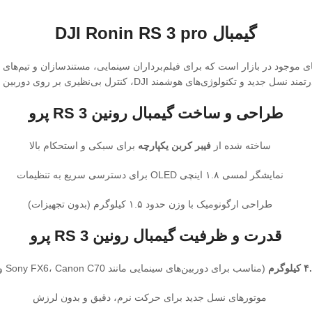
گیمبال DJI Ronin RS 3 pro
ی موجود در بازار است که برای فیلم‌برداران سینمایی، مستندسازان و تیم‌های 
تکنولوژی‌های هوشمند DJI، کنترل بی‌نظیری بر روی دوربین و لنزهای حرفه‌ای فراهم می‌کند.
طراحی و ساخت گیمبال رونین RS 3 پرو
ساخته شده از
فیبر کربن یکپارچه
برای سبکی و استحکام بالا
نمایشگر لمسی ۱.۸ اینچی OLED برای دسترسی سریع به تنظیمات
طراحی ارگونومیک با وزن حدود ۱.۵ کیلوگرم (بدون تجهیزات)
قدرت و ظرفیت گیمبال رونین RS 3 پرو
یلوگرم
(مناسب برای دوربین‌های سینمایی مانند Sony FX6، Canon C70 و لنزهای سنگین)
موتورهای نسل جدید برای حرکت نرم، دقیق و بدون لرزش