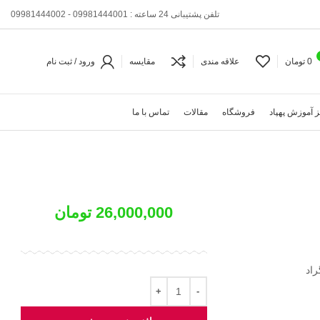
تلفن پشتیبانی 24 ساعته : 09981444001 - 09981444002
0
تومان
علاقه مندی
مقایسه
ورود / ثبت نام
 آموزش پهپاد
فروشگاه
مقالات
تماس با ما
26,000,000
تومان