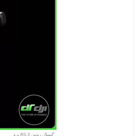
گیمبال رونین RS 3 پرو