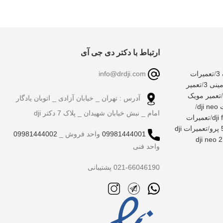
ارتباط با دکتر دی جی آی
/
تعمیرات
info@drdji.com
نی 3
/
تعمیر
/
تعمیر مویک
آدرس : تهران _ خیابان آزادی _ اتوبان یادگار
dj
/
امام _ نبش خیابان شهیدان _ پلاک 7 دکتر dji
/
تعمیرات
/
تعمیرات dji
09981444001
واحد فروش _
09981444002
واحد فنی
021-66046190 پشتیبانی