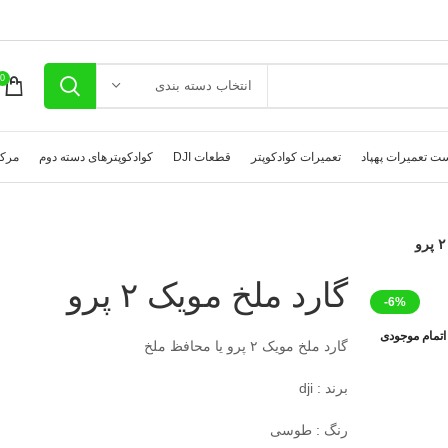
0
انتخاب دسته بندی
ت تعمیرات پهپاد
تعمیرات کوادکوپتر
قطعات DJI
کوادکوپترهای دسته دوم
مرکز
گارد ملخ مویک ۲ پرو
-6%
اتمام موجودی
گارد ملخ مویک ۲ پرو یا محافظ ملخ
برند : dji
رنگ : طوسی