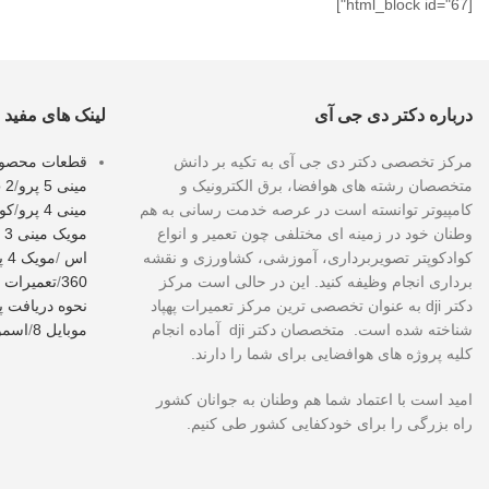
[html_block id="67"]
درباره دکتر دی جی آی
لینک های مفید
مرکز تخصصی دکتر دی جی آی به تکیه بر دانش
قطعات محصولات
متخصصان رشته های هوافضا، برق الکترونیک و
مینی 5 پرو
/
o 2
کامپیوتر توانسته است در عرصه خدمت رسانی به هم
مینی 4 پرو
/
کوا
وطنان خود در زمینه ای مختلفی چون تعمیر و انواع
مویک مینی 3 پرو
کوادکوپتر تصویربرداری، آموزشی، کشاورزی و نقشه
اس
/
مویک 4 پرو
برداری انجام وظیفه کنید. این در حالی است مرکز
360
/
تعمیرات 
دکتر dji به عنوان تخصصی ترین مرکز تعمیرات پهپاد
نحوه دریافت پل
شناخته شده است. متخصصان دکتر dji آماده انجام
موبایل 8
/
اسمو 
کلیه پروژه های هوافضایی برای شما را دارند.
امید است با اعتماد شما هم وطنان به جوانان کشور
راه بزرگی را برای خودکفایی کشور طی کنیم.