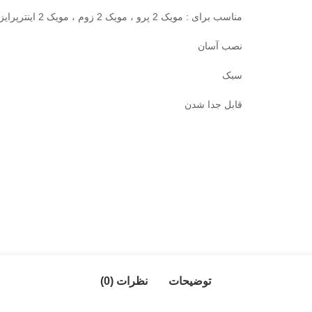
مناسب برای : مویک 2 پرو ، مویک 2 زوم ، مویک 2 اینترپرایز
نصب آسان
سبک
قابل جدا شدن
توضیحات
نظرات (0)