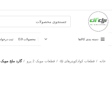
دسته بندی کالاها
محصولات DJI
ثبت درخواس
خانه
قطعات کوادکوپترهای dji
قطعات مویک 2 پرو
گارد ملخ مویک ۲ پرو