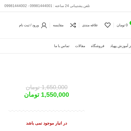
تلفن پشتیبانی 24 ساعته : 09981444001 - 09981444002
0
تومان
علاقه مندی
مقایسه
ورود / ثبت نام
 آموزش پهپاد
فروشگاه
مقالات
تماس با ما
1,650,000
تومان
1,550,000
تومان
در انبار موجود نمی باشد