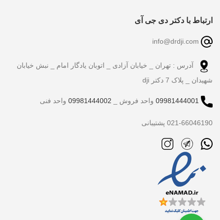
ارتباط با دکتر دی جی آی
info@drdji.com
آدرس : تهران _ خیابان آزادی _ اتوبان یادگار امام _ نبش خیابان
شهیدان _ پلاک 7 دکتر dji
09981444001
واحد فروش _
09981444002
واحد فنی
021-66046190 پشتیبانی