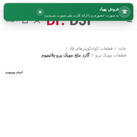
فروش پهپاد
×
به صورت حضوری و با ارائه کارت ملی صورت می‌پذیرد
0
/
0
تومان
خانه
قطعات کوادکوپترهای dji
قطعات مویک پرو
گارد ملخ مویک پرو-پلاتینیوم
اتمام موجودی