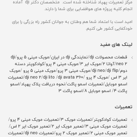
مرکز تعمیرات پهپاد شناخته شده است. متخصصان دکتر dji آماده
انجام کلیه پروژه های هوافضایی برای شما را دارند.
امید است با اعتماد شما هم وطنان به جوانان کشور راه بزرگی را برای
خودکفایی کشور طی کنیم.
لینک های مفید
قطعات محصولات dji
/
نمایندگی dji در ایران
/
مویک مینی 5 پرو
/
dji
neo 2
/
آواتا 2
/
مویک ایر 3
/
مویک مینی 4 پرو
/
کوادکوپتر دسته
دوم
/
dji flip
/
dji neo
/
مویک مینی 3 پرو
/
مویک مینی 5 پرو
/
مویک
ایر 3 اس
/
مویک 4 پرو
/
dji avata 360
/
dji lito
/
dji neo 2
/
تعمیرات
اسمو موبایل
/
تعمیرات اسمو پاکت
/
نحوه دریافت پلاک پهپاد
/
اسمو
پاکت 4
/
اسمو موبایل 8
/
اسمو پاکت 3
تعمیرات
تعمیرات کوادکوپتر
/
تعمیرات مویک 3
/
تعمیرات مویک مینی 4 پرو
/
تعمیرات مویک مینی 3
/
تعمیر مویک ایر 2
/
تعمیر مویک ایر 2 اس
/
تعمیر مویک مینی 2
/
تعمیر مویک 2 پرو
/
تعمیرات dji neo
/
تعمیرات