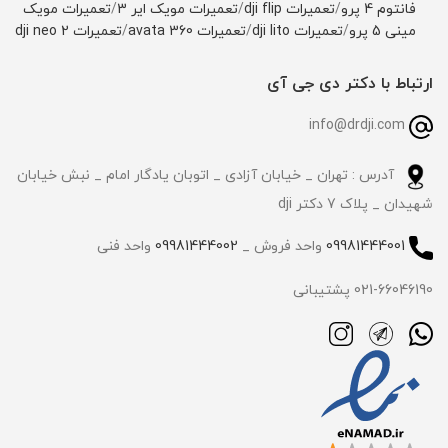
فانتوم 4 پرو
/
تعمیرات dji flip
/
تعمیرات مویک ایر 3
/
تعمیرات مویک
مینی 5 پرو
/
تعمیرات dji lito
/
تعمیرات avata 360
/
تعمیرات dji neo 2
ارتباط با دکتر دی جی آی
info@drdji.com
آدرس : تهران _ خیابان آزادی _ اتوبان یادگار امام _ نبش خیابان
شهیدان _ پلاک 7 دکتر dji
09981444001
واحد فروش _
09981444002
واحد فنی
021-66046190 پشتیبانی