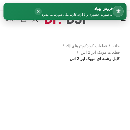
فروش پهپاد
×
به صورت حضوری و با ارائه کارت ملی صورت می‌پذیرد
0
/
0
تومان
خانه
قطعات کوادکوپترهای dji
قطعات مویک ایر 2 اس
کابل رشته ای مویک ایر 2 اس