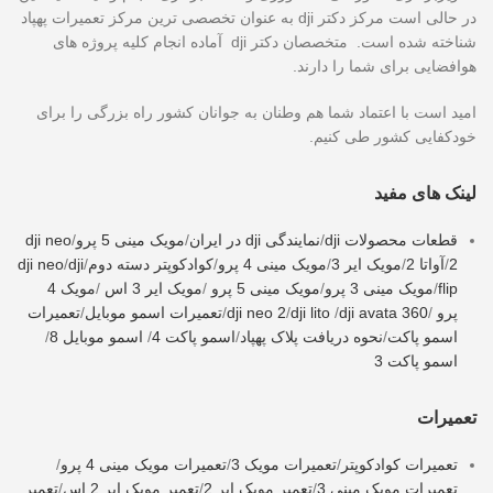
در حالی است مرکز دکتر dji به عنوان تخصصی ترین مرکز تعمیرات پهپاد
شناخته شده است. متخصصان دکتر dji آماده انجام کلیه پروژه های
هوافضایی برای شما را دارند.
امید است با اعتماد شما هم وطنان به جوانان کشور راه بزرگی را برای
خودکفایی کشور طی کنیم.
لینک های مفید
قطعات محصولات dji
/
نمایندگی dji در ایران
/
مویک مینی 5 پرو
/
dji neo
2
/
آواتا 2
/
مویک ایر 3
/
مویک مینی 4 پرو
/
کوادکوپتر دسته دوم
/
dji
/
dji neo
flip
/
مویک مینی 3 پرو
/
مویک مینی 5 پرو
/
مویک ایر 3 اس
/
مویک 4
پرو
/
dji avata 360
/
dji lito
/
dji neo 2
/
تعمیرات اسمو موبایل
/
تعمیرات
اسمو پاکت
/
نحوه دریافت پلاک پهپاد
/
اسمو پاکت 4
/
اسمو موبایل 8
/
اسمو پاکت 3
تعمیرات
تعمیرات کوادکوپتر
/
تعمیرات مویک 3
/
تعمیرات مویک مینی 4 پرو
/
تعمیرات مویک مینی 3
/
تعمیر مویک ایر 2
/
تعمیر مویک ایر 2 اس
/
تعمیر