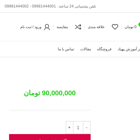
تلفن پشتیبانی 24 ساعته : 09981444001 - 09981444002
0
تومان
علاقه مندی
مقایسه
ورود / ثبت نام
 آموزش پهپاد
فروشگاه
مقالات
تماس با ما
90,000,000
تومان