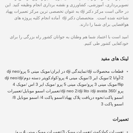
تصویربرداری، آموزشی، کشاورزی و نقشه برداری انجام وظیفه کنید. این
در حالی است مرکز دکتر dji به عنوان تخصصی ترین مرکز تعمیرات پهپاد
شناخته شده است. متخصصان دکتر dji آماده انجام کلیه پروژه های
هوافضایی برای شما را دارند.
امید است با اعتماد شما هم وطنان به جوانان کشور راه بزرگی را برای
خودکفایی کشور طی کنیم.
لینک های مفید
قطعات محصولات dji
/
نمایندگی dji در ایران
/
مویک مینی 5 پرو
/
dji neo
2
/
آواتا 2
/
مویک ایر 3
/
مویک مینی 4 پرو
/
کوادکوپتر دسته دوم
/
dji
/
dji neo
flip
/
مویک مینی 3 پرو
/
مویک مینی 5 پرو
/
مویک ایر 3 اس
/
مویک 4
پرو
/
dji avata 360
/
dji lito
/
dji neo 2
/
تعمیرات اسمو موبایل
/
تعمیرات
اسمو پاکت
/
نحوه دریافت پلاک پهپاد
/
اسمو پاکت 4
/
اسمو موبایل 8
/
اسمو پاکت 3
تعمیرات
تعمیرات کوادکوپتر
/
تعمیرات مویک 3
/
تعمیرات مویک مینی 4 پرو
/