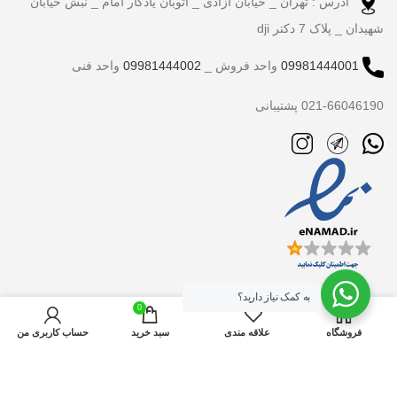
آدرس : تهران _ خیابان آزادی _ اتوبان یادگار امام _ نبش خیابان
شهیدان _ پلاک 7 دکتر dji
09981444001
واحد فروش _
09981444002
واحد فنی
021-66046190 پشتیبانی
به کمک نیاز دارید؟
0
فروشگاه
علاقه مندی
سبد خرید
حساب کاربری من
تمام حقوق برای دکتر dji محفوظ است.