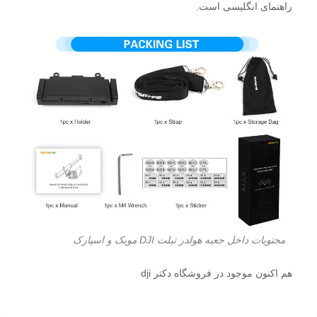
راهنمای انگلیسی است.
محتویات داخل جعبه هولدر تبلت DJI مویک و اسپارک
هم اکنون موجود در فروشگاه دکتر dji