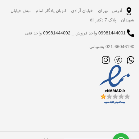
آدرس : تهران _ خیابان آزادی _ اتوبان یادگار امام _ نبش خیابان
شهیدان _ پلاک 7 دکتر dji
09981444001
واحد فروش _
09981444002
واحد فنی
021-66046190 پشتیبانی