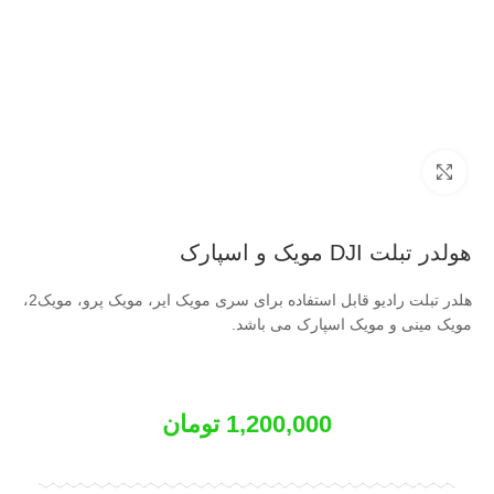
بزرگنمایی تصویر
هولدر تبلت DJI مویک و اسپارک
هلدر تبلت رادیو قابل استفاده برای سری مویک ایر، مویک پرو، مویک2،
مویک مینی و مویک اسپارک می باشد.
1,200,000
تومان