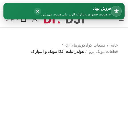
فروش پهپاد
×
به صورت حضوری و با ارائه کارت ملی صورت می‌پذیرد
0
/
0
تومان
خانه
قطعات کوادکوپترهای dji
قطعات مویک پرو
هولدر تبلت DJI مویک و اسپارک