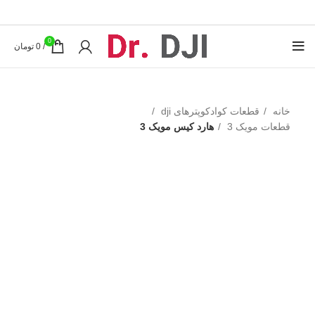
0
/
0
تومان
خانه
قطعات کوادکوپترهای dji
قطعات مویک 3
هارد کیس مویک 3