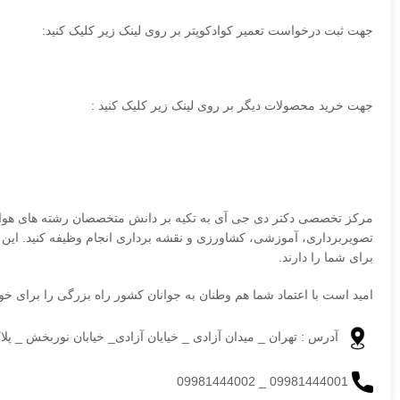
جهت ثبت درخواست تعمیر کوادکوپتر بر روی لینک زیر کلیک کنید:
جهت خرید محصولات دیگر بر روی لینک زیر کلیک کنید :
مرکز تخصصی دکتر دی جی آی به تکیه بر دانش متخصصان رشته های هوافضا
تصویربرداری، آموزشی، کشاورزی و نقشه برداری انجام وظیفه کنید. این در حالی است مرکز دکتر dji به عنوان تخصصی ترین مرکز ت
برای شما را دارند.
امید است با اعتماد شما هم وطنان به جوانان کشور راه بزرگی را برای خ
آدرس : تهران _ میدان آزادی _ خیایان آزادی_ خیابان نوربخش _ پلاک 
09981444001 _ 09981444002