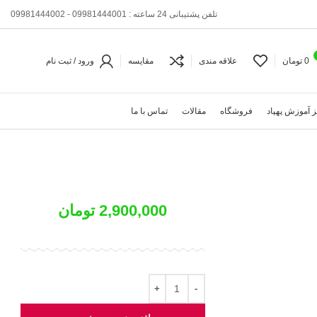
تلفن پشتیبانی 24 ساعته : 09981444001 - 09981444002
0
تومان
علاقه مندی
مقایسه
ورود / ثبت نام
 آموزش پهپاد
فروشگاه
مقالات
تماس با ما
2,900,000
تومان