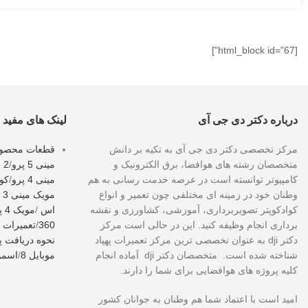
[html_block id="67"]
درباره دکتر دی جی آی
لینک های مفید
مرکز تخصصی دکتر دی جی آی به تکیه بر دانش
قطعات محصولات
متخصصان رشته های هوافضا، برق الکترونیک و
مینی 5 پرو
/
o 2
کامپیوتر توانسته است در عرصه خدمت رسانی به هم
مینی 4 پرو
/
کوا
وطنان خود در زمینه ای مختلفی چون تعمیر و انواع
مویک مینی 3 پرو
کوادکوپتر تصویربرداری، آموزشی، کشاورزی و نقشه
اس
/
مویک 4 پرو
برداری انجام وظیفه کنید. این در حالی است مرکز
360
/
تعمیرات 
دکتر dji به عنوان تخصصی ترین مرکز تعمیرات پهپاد
نحوه دریافت پل
شناخته شده است. متخصصان دکتر dji آماده انجام
موبایل 8
/
اسمو 
کلیه پروژه های هوافضایی برای شما را دارند.
امید است با اعتماد شما هم وطنان به جوانان کشور