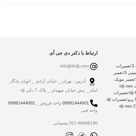
ارتباط با دکتر دی جی آی
/
تعمیرات
info@drdji.com
نی 3
/
تعمیر
/
تعمیر مویک
آدرس : تهران _ خیابان آزادی _ اتوبان یادگار
dj
/
امام _ نبش خیابان شهیدان _ پلاک 7 دکتر dji
/
تعمیرات
/
تعمیرات dji
09981444001
واحد فروش _
09981444002
واحد فنی
021-66046190 پشتیبانی