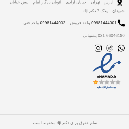
آدرس : تهران _ خیابان آزادی _ اتوبان یادگار امام _ نبش خیابان
شهیدان _ پلاک 7 دکتر dji
09981444001
واحد فروش _
09981444002
واحد فنی
021-66046190 پشتیبانی
تمام حقوق برای دکتر dji محفوظ است.