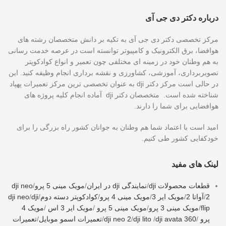
درباره دکتر دی جی آی
مرکز تخصصی دکتر دی جی آی به تکیه بر دانش متخصصان رشته های
هوافضا، برق الکترونیک و کامپیوتر توانسته است در عرصه خدمت رسانی
به هم وطنان خود در زمینه ای مختلفی چون تعمیر و انواع کوادکوپتر
تصویربرداری، آموزشی، کشاورزی و نقشه برداری انجام وظیفه کنید. این
در حالی است مرکز دکتر dji به عنوان تخصصی ترین مرکز تعمیرات پهپاد
شناخته شده است. متخصصان دکتر dji آماده انجام کلیه پروژه های
هوافضایی برای شما را دارند.
امید است با اعتماد شما هم وطنان به جوانان کشور راه بزرگی را برای
خودکفایی کشور طی کنیم.
لینک های مفید
قطعات محصولات dji
/
نمایندگی dji در ایران
/
مویک مینی 5 پرو
/
dji neo
2
/
آواتا 2
/
مویک ایر 3
/
مویک مینی 4 پرو
/
کوادکوپتر دسته دوم
/
dji
/
dji neo
flip
/
مویک مینی 3 پرو
/
مویک مینی 5 پرو
/
مویک ایر 3 اس
/
مویک 4
پرو
/
dji avata 360
/
dji lito
/
dji neo 2
/
تعمیرات اسمو موبایل
/
تعمیرات