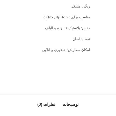
رنگ : مشکی
مناسب برای : dji lito , dji lito x
جنس: پلاستیک فشرده و الیاف
نصب: آسان
امکان سفارش: حضوری و آنلاین
توضیحات
نظرات (0)