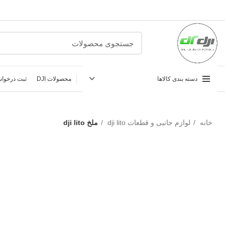
دسته بندی کالاها
محصولات DJI
ثبت درخواس
خانه
لوازم جانبی و قطعات dji lito
ملخ dji lito