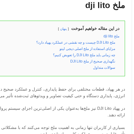
ملخ dji lito
در این مقاله خواهیم آموخت
پنهان
ملخ dji lito
ملخ DJI Lito چیست و چه نقشی در عملکرد پهپاد دارد؟
مزایای استفاده از ملخ اصلی دیجی لیتو
چه زمانی باید ملخ DJI Lito را تعویض کنیم؟
نگهداری صحیح از ملخ DJI Lito
سوالات متداول
در هر پهپاد، قطعات مختلفی برای حفظ پایداری، کنترل و عملکرد صحیح دست
انرژی، پایداری دستگاه و حتی کیفیت تصاویر و ویدئوهای ثبت‌شده تأثیر می‌
در پهپاد DJI Lito نیز ملخ‌ها به‌عنوان یکی از اصلی‌ترین اجز
ارائه دهند.
بسیاری از کاربران تنها زمانی به اهمیت ملخ توجه می‌کنند که با مشکلات