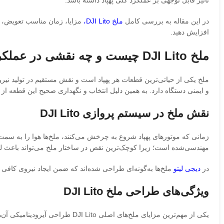
تأثیر قابل توجهی بر عملکرد کلی پهپاد داشته باشد.
در این مقاله به بررسی کامل
ملخ DJI Lito،
مزایا، زمان مناسب تعویض، نک
افزایش دهید.
ملخ DJI Lito چیست و چه نقشی در عملکرد پهپاد دارد؟
و ایمنی دستگاه دارد. به همین دلیل انتخاب و نگهداری صحیح این قطعه از 
نقش ملخ در سیستم پروازی DJI Lito
زمانی که موتورهای پهپاد شروع به چرخش می‌کنند، ملخ‌ها هوا را به سمت پ
مهندسی‌شده است؛ زیرا کوچک‌ترین نقص در ساختار ملخ می‌تواند باعث ل
در
دیجی لیتو
ملخ‌ها به‌گونه‌ای طراحی شده‌اند که ضمن ایجاد نیروی کافی 
ویژگی‌های طراحی ملخ DJI Lito
یکی از مهم‌ترین مزایای ملخ‌های اصلی DJI Lito طراحی آیرودینامیکی آن‌ها است. این طراحی باعث می‌شود جریان هوا با کمترین مقاومت از روی سطح ملخ عبور کند و راندمان پروازی افزایش یابد.