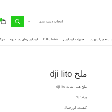
0
انتخاب دسته بندی
ت تعمیرات پهپاد
تعمیرات کوادکوپتر
قطعات DJI
کوادکوپترهای دسته دوم
مرکز
ملخ dji lito
ملخ هلی شات dji lito
برند: dji
کیفیت: اورجینال