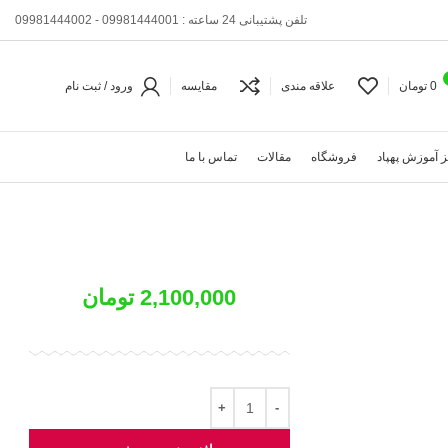
تلفن پشتیبانی 24 ساعته : 09981444001 - 09981444002
0
تومان
علاقه مندی
مقایسه
ورود / ثبت نام
 آموزش پهپاد
فروشگاه
مقالات
تماس با ما
2,100,000
تومان