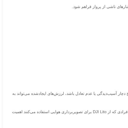
ارهای ناشی از پرواز فراهم شود.
خ دچار آسیب‌دیدگی یا عدم تعادل باشد، لرزش‌های ایجادشده می‌تواند به
در نتیجه ممکن است کیفیت تصاویر کاهش پیدا کند یا در ویدئوها لرزش‌های ناخواسته مشاهده شود. به همین دلیل استفاده از ملخ سالم و استاندارد برای افرادی که از DJI Lito برای تصویربرداری هوایی استفاده می‌کنند اهمیت