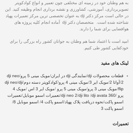
به هم وطنان خود در زمینه ای مختلفی چون تعمیر و انواع کوادکوپتر
تصویربرداری، آموزشی، کشاورزی و نقشه برداری انجام وظیفه کنید. این
در حالی است مرکز دکتر dji به عنوان تخصصی ترین مرکز تعمیرات پهپاد
شناخته شده است. متخصصان دکتر dji آماده انجام کلیه پروژه های
هوافضایی برای شما را دارند.
امید است با اعتماد شما هم وطنان به جوانان کشور راه بزرگی را برای
خودکفایی کشور طی کنیم.
لینک های مفید
قطعات محصولات dji
/
نمایندگی dji در ایران
/
مویک مینی 5 پرو
/
dji neo
2
/
آواتا 2
/
مویک ایر 3
/
مویک مینی 4 پرو
/
کوادکوپتر دسته دوم
/
dji
/
dji neo
flip
/
مویک مینی 3 پرو
/
مویک مینی 5 پرو
/
مویک ایر 3 اس
/
مویک 4
پرو
/
dji avata 360
/
dji lito
/
dji neo 2
/
تعمیرات اسمو موبایل
/
تعمیرات
اسمو پاکت
/
نحوه دریافت پلاک پهپاد
/
اسمو پاکت 4
/
اسمو موبایل 8
/
اسمو پاکت 3
تعمیرات