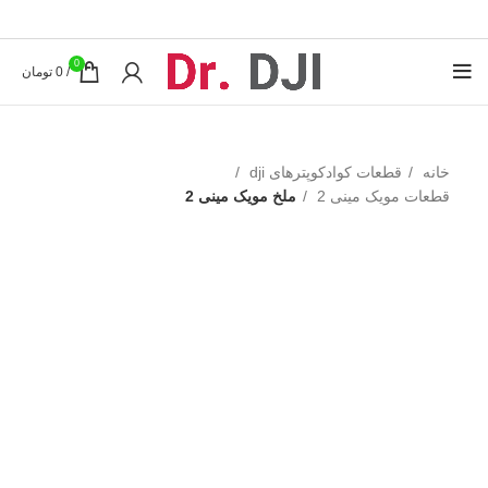
0
/
0
تومان
خانه
قطعات کوادکوپترهای dji
قطعات مویک مینی 2
ملخ مویک مینی 2