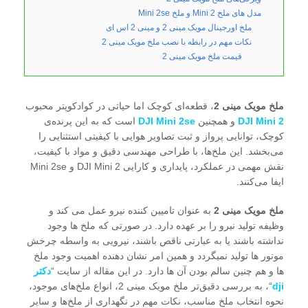
مدل های ملخ Mini 2 و ملخ Mini 2se
ملخ اورجینال مویک مینی 2 و مینی 2 اس ای
نکات مهم در رابطه با نصب ملخ مویک مینی 2
قیمت ملخ مویک مینی 2
ملخ مویک مینی 2
، قطعه‌ای کوچک اما حیاتی در کوادکوپتر محبوب
DJI Mini 2
و همچنین
DJI Mini 2se
است که به این پرنده‌ی
کوچک، توانایی پرواز و ثبت تصاویر هوایی با کیفیتی استثنایی را
می‌بخشد. این ملخ‌ها، با طراحی مهندسی دقیق و مواد با کیفیت،
نقش مهمی در عملکرد، پایداری و کارایی DJI Mini 2 و Mini 2se
ایفا می‌کنند.
ملخ مویک مینی 2
به عنوان تامیین کننده نیرو عمل می کند و
وظیفه تولید نیرو را بر عهده دارد. در صورتی که ملخ ها وجود
نداشته باشند یا به عبارتی ناقص باشند، نیرویی به واسطه چرخش
موتور ها تولید نمیگردد و همین امر نشان دهنده اهمیت وجود ملخ
ها و هم چنین سالم بودن آن ها دارد. در این مقاله از سایت “
دکتر
dji
“، به بررسی دقیق‌تر ملخ مویک مینی 2، انواع ملخ‌های موجود،
نحوه انتخاب ملخ مناسب، نکات مهم در نگهداری از ملخ‌ها و سایر