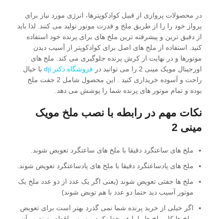
در محصولات پروازی از قبیل کوادکوپترها، انرژی مورد نیاز برای
پرواز خود را را از طریق ملخ و قدرت موتور تولید می کنند. لذا باید
از دقیق ترین و پیشرفته ترین ملخ های برای پرنده خود استفاده
کنید. استفاده از ملخ های اصل برای کوادکوپتر از آسیب دیدن
موتورها و در نهایت از کرش پرنده جلوگیری می کند. ملخ های
اورجینال مویک مینی 2 را می توانید در
فروشگاه دکتر dji
با خیال
راحت و آسوده خریداری کنید . این محصول شامل 2 جفت ملخ
بوده و تمام موتور های پرنده شما را پوشش می دهد.
نکات مهم در رابطه با نصب ملخ مویک
مینی 2
ملخ های ساعتگرد دقیقا با ملخ های ساعتگرد تعویض شوند.
ملخ های پادساعتگرد دقیقا با ملخ های پادساعتگرد تعویض شوند.
ملخ ها جفتی تعویض شوند (یعنی اگر یک عدد از دو عدد ملخ یک
موتور آسیب دید حتما دو عدد با هم تویض شوند)
اگر خیلی از خرید پرنده شما نمی گذرد بهتر است برای تعویض
ملخ ها کل ملخ ها را با هم جدا نکنید و سپس اقدام به نصب آن