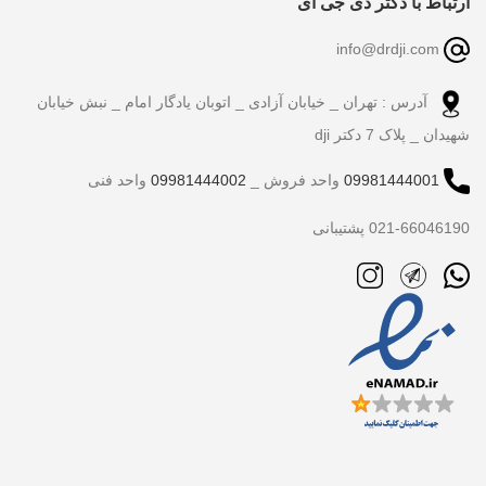
ارتباط با دکتر دی جی آی
info@drdji.com
آدرس : تهران _ خیابان آزادی _ اتوبان یادگار امام _ نبش خیابان
شهیدان _ پلاک 7 دکتر dji
09981444001
واحد فروش _
09981444002
واحد فنی
021-66046190 پشتیبانی