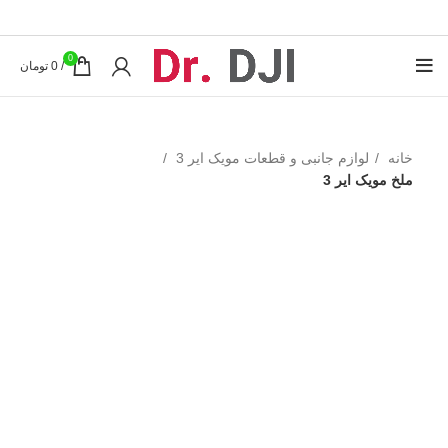
0
/
0
تومان
خانه
لوازم جانبی و قطعات مویک ایر 3
ملخ مویک ایر 3