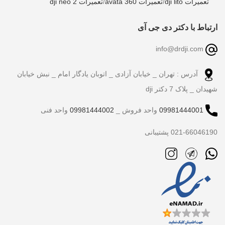
تعمیرات dji lito
/
تعمیرات avata 360
/
تعمیرات dji neo 2
ارتباط با دکتر دی جی آی
info@drdji.com
آدرس : تهران _ خیابان آزادی _ اتوبان یادگار امام _ نبش خیابان
شهیدان _ پلاک 7 دکتر dji
09981444001
واحد فروش _
09981444002
واحد فنی
021-66046190 پشتیبانی