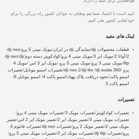
هوافضایی برای شما را دارند.
امید است با اعتماد شما هم وطنان به جوانان کشور راه بزرگی را برای
خودکفایی کشور طی کنیم.
لینک های مفید
قطعات محصولات dji
/
نمایندگی dji در ایران
/
مویک مینی 5 پرو
/
dji neo
2
/
آواتا 2
/
مویک ایر 3
/
مویک مینی 4 پرو
/
کوادکوپتر دسته دوم
/
dji
/
dji neo
flip
/
مویک مینی 3 پرو
/
مویک مینی 5 پرو
/
مویک ایر 3 اس
/
مویک 4
پرو
/
dji avata 360
/
dji lito
/
dji neo 2
/
تعمیرات اسمو موبایل
/
تعمیرات
اسمو پاکت
/
نحوه دریافت پلاک پهپاد
/
اسمو پاکت 4
/
اسمو موبایل 8
/
اسمو پاکت 3
تعمیرات
تعمیرات کوادکوپتر
/
تعمیرات مویک 3
/
تعمیرات مویک مینی 4 پرو
/
تعمیرات مویک مینی 3
/
تعمیر مویک ایر 2
/
تعمیر مویک ایر 2 اس
/
تعمیر
مویک مینی 2
/
تعمیر مویک 2 پرو
/
تعمیرات dji neo
/
تعمیرات فانتوم 4
پرو
/
تعمیرات dji flip
/
تعمیرات مویک ایر 3
/
تعمیرات مویک مینی 5 پرو
/