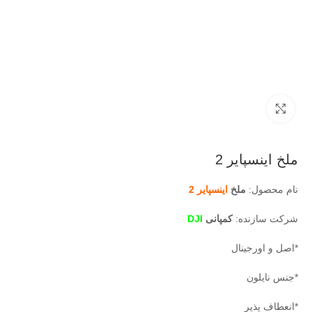
بزرگنمایی تصویر
ملخ اینسپایر 2
نام محصول:
ملخ
اینسپایر 2
شرکت سازنده:
کمپانی
DJI
*اصل و اورجینال
*جنس نایلون
*انعطاف پذیر