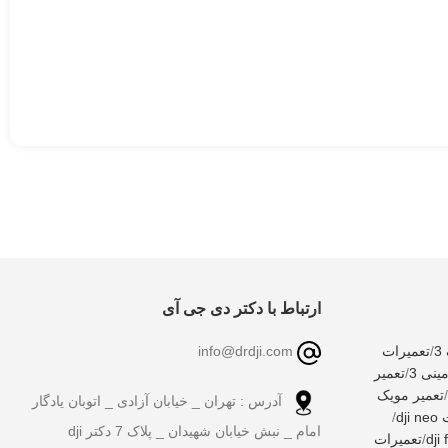
ارتباط با دکتر دی جی آی
/
تعمیرات
info@drdji.com
نی 3
/
تعمیر
/
تعمیر مویک
آدرس : تهران _ خیابان آزادی _ اتوبان یادگار
dj
/
امام _ نبش خیابان شهیدان _ پلاک 7 دکتر dji
/
تعمیرات