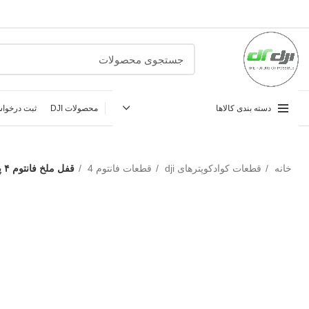
دسته بندی کالاها
محصولات DJI
ثبت درخواس
خانه
قطعات کوادکوپترهای dji
قطعات فانتوم 4
قفل ملخ فانتوم ۴ پرو