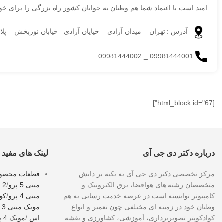
امید است با اعتماد شما هم وطنان به جوانان کشور راه بزرگی را برای خ
آدرس : تهران _ میدان آزادی _ خیایان آزادی_ خیابان نوربخش _ پلاک 
09981444001 _ 09981444002
[html_block id="67"]
درباره دکتر دی جی آی
لینک های مفید
مرکز تخصصی دکتر دی جی آی به تکیه بر دانش
قطعات محصولات
متخصصان رشته های هوافضا، برق الکترونیک و
مینی 5 پرو
/
o 2
کامپیوتر توانسته است در عرصه خدمت رسانی به هم
مینی 4 پرو
/
کوا
وطنان خود در زمینه ای مختلفی چون تعمیر و انواع
مویک مینی 3 پرو
کوادکوپتر تصویربرداری، آموزشی، کشاورزی و نقشه
اس
/
مویک 4 پرو