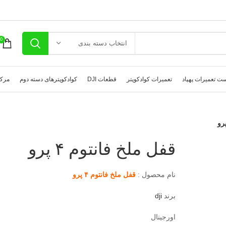
0
انتخاب دسته بندی
ت تعمیرات پهپاد
تعمیرات کوادکوپتر
قطعات DJI
کوادکوپترهای دسته دوم
مرکز
قفل ملخ فانتوم ۴ پرو
نام محصول :
قفل ملخ فانتوم ۴ پرو
برند
dji
اورجینال