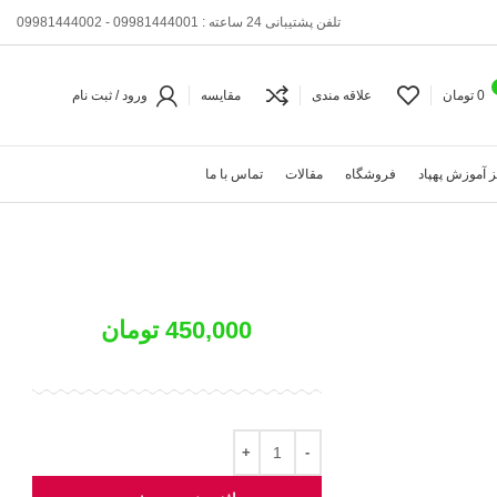
تلفن پشتیبانی 24 ساعته : 09981444001 - 09981444002
0
تومان
علاقه مندی
مقایسه
ورود / ثبت نام
 آموزش پهپاد
فروشگاه
مقالات
تماس با ما
450,000
تومان