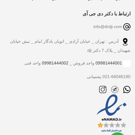
ارتباط با دکتر دی جی آی
info@drdji.com
آدرس : تهران _ خیابان آزادی _ اتوبان یادگار امام _ نبش خیابان
شهیدان _ پلاک 7 دکتر dji
09981444001
واحد فروش _
09981444002
واحد فنی
021-66046190 پشتیبانی