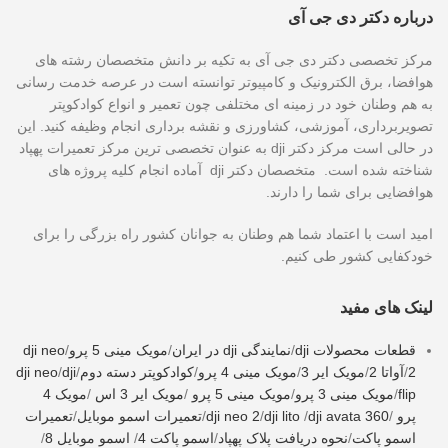
درباره دکتر دی جی آی
مرکز تخصصی دکتر دی جی آی به تکیه بر دانش متخصصان رشته های
هوافضا، برق الکترونیک و کامپیوتر توانسته است در عرصه خدمت رسانی
به هم وطنان خود در زمینه ای مختلفی چون تعمیر و انواع کوادکوپتر
تصویربرداری، آموزشی، کشاورزی و نقشه برداری انجام وظیفه کنید. این
در حالی است مرکز دکتر dji به عنوان تخصصی ترین مرکز تعمیرات پهپاد
شناخته شده است. متخصصان دکتر dji آماده انجام کلیه پروژه های
هوافضایی برای شما را دارند.
امید است با اعتماد شما هم وطنان به جوانان کشور راه بزرگی را برای
خودکفایی کشور طی کنیم.
لینک های مفید
قطعات محصولات dji
/
نمایندگی dji در ایران
/
مویک مینی 5 پرو
/
dji neo
2
/
آواتا 2
/
مویک ایر 3
/
مویک مینی 4 پرو
/
کوادکوپتر دسته دوم
/
dji
/
dji neo
flip
/
مویک مینی 3 پرو
/
مویک مینی 5 پرو
/
مویک ایر 3 اس
/
مویک 4
پرو
/
dji avata 360
/
dji lito
/
dji neo 2
/
تعمیرات اسمو موبایل
/
تعمیرات
اسمو پاکت
/
نحوه دریافت پلاک پهپاد
/
اسمو پاکت 4
/
اسمو موبایل 8
/