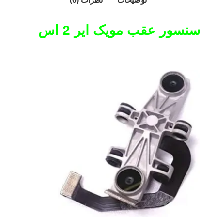
توضیحات
نظرات (0)
سنسور عقب مویک ایر 2 اس