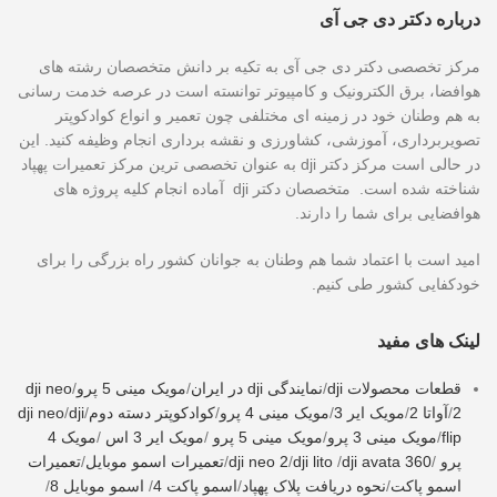
درباره دکتر دی جی آی
مرکز تخصصی دکتر دی جی آی به تکیه بر دانش متخصصان رشته های
هوافضا، برق الکترونیک و کامپیوتر توانسته است در عرصه خدمت رسانی
به هم وطنان خود در زمینه ای مختلفی چون تعمیر و انواع کوادکوپتر
تصویربرداری، آموزشی، کشاورزی و نقشه برداری انجام وظیفه کنید. این
در حالی است مرکز دکتر dji به عنوان تخصصی ترین مرکز تعمیرات پهپاد
شناخته شده است. متخصصان دکتر dji آماده انجام کلیه پروژه های
هوافضایی برای شما را دارند.
امید است با اعتماد شما هم وطنان به جوانان کشور راه بزرگی را برای
خودکفایی کشور طی کنیم.
لینک های مفید
قطعات محصولات dji
/
نمایندگی dji در ایران
/
مویک مینی 5 پرو
/
dji neo
2
/
آواتا 2
/
مویک ایر 3
/
مویک مینی 4 پرو
/
کوادکوپتر دسته دوم
/
dji
/
dji neo
flip
/
مویک مینی 3 پرو
/
مویک مینی 5 پرو
/
مویک ایر 3 اس
/
مویک 4
پرو
/
dji avata 360
/
dji lito
/
dji neo 2
/
تعمیرات اسمو موبایل
/
تعمیرات
اسمو پاکت
/
نحوه دریافت پلاک پهپاد
/
اسمو پاکت 4
/
اسمو موبایل 8
/