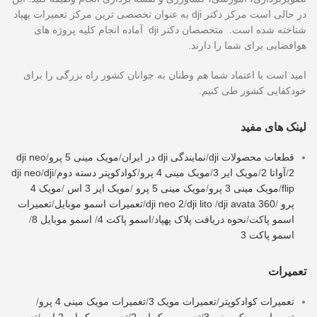
در حالی است مرکز دکتر dji به عنوان تخصصی ترین مرکز تعمیرات پهپاد
شناخته شده است. متخصصان دکتر dji آماده انجام کلیه پروژه های
هوافضایی برای شما را دارند.
امید است با اعتماد شما هم وطنان به جوانان کشور راه بزرگی را برای
خودکفایی کشور طی کنیم.
لینک های مفید
قطعات محصولات dji
/
نمایندگی dji در ایران
/
مویک مینی 5 پرو
/
dji neo
2
/
آواتا 2
/
مویک ایر 3
/
مویک مینی 4 پرو
/
کوادکوپتر دسته دوم
/
dji
/
dji neo
flip
/
مویک مینی 3 پرو
/
مویک مینی 5 پرو
/
مویک ایر 3 اس
/
مویک 4
پرو
/
dji avata 360
/
dji lito
/
dji neo 2
/
تعمیرات اسمو موبایل
/
تعمیرات
اسمو پاکت
/
نحوه دریافت پلاک پهپاد
/
اسمو پاکت 4
/
اسمو موبایل 8
/
اسمو پاکت 3
تعمیرات
تعمیرات کوادکوپتر
/
تعمیرات مویک 3
/
تعمیرات مویک مینی 4 پرو
/
تعمیرات مویک مینی 3
/
تعمیر مویک ایر 2
/
تعمیر مویک ایر 2 اس
/
تعمیر