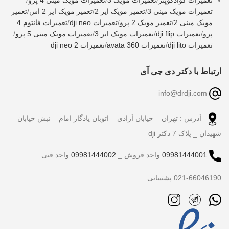
تعمیرات مویک مینی 3
/
تعمیر مویک ایر 2
/
تعمیر مویک ایر 2 اس
/
تعمیر
مویک مینی 2
/
تعمیر مویک 2 پرو
/
تعمیرات dji neo
/
تعمیرات فانتوم 4
پرو
/
تعمیرات dji flip
/
تعمیرات مویک ایر 3
/
تعمیرات مویک مینی 5 پرو
/
تعمیرات dji lito
/
تعمیرات avata 360
/
تعمیرات dji neo 2
ارتباط با دکتر دی جی آی
info@drdji.com
آدرس : تهران _ خیابان آزادی _ اتوبان یادگار امام _ نبش خیابان
شهیدان _ پلاک 7 دکتر dji
09981444001
واحد فروش _
09981444002
واحد فنی
021-66046190 پشتیبانی