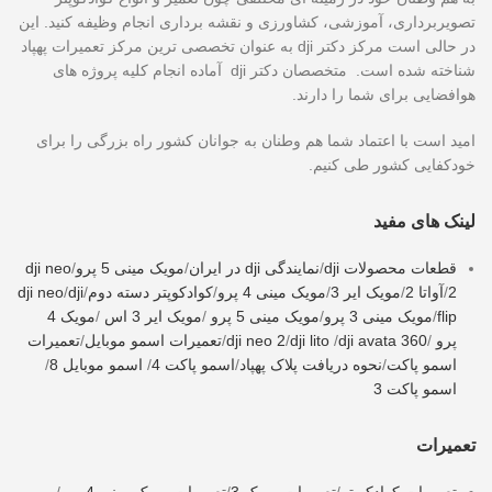
تصویربرداری، آموزشی، کشاورزی و نقشه برداری انجام وظیفه کنید. این
در حالی است مرکز دکتر dji به عنوان تخصصی ترین مرکز تعمیرات پهپاد
شناخته شده است. متخصصان دکتر dji آماده انجام کلیه پروژه های
هوافضایی برای شما را دارند.
امید است با اعتماد شما هم وطنان به جوانان کشور راه بزرگی را برای
خودکفایی کشور طی کنیم.
لینک های مفید
قطعات محصولات dji
/
نمایندگی dji در ایران
/
مویک مینی 5 پرو
/
dji neo
2
/
آواتا 2
/
مویک ایر 3
/
مویک مینی 4 پرو
/
کوادکوپتر دسته دوم
/
dji
/
dji neo
flip
/
مویک مینی 3 پرو
/
مویک مینی 5 پرو
/
مویک ایر 3 اس
/
مویک 4
پرو
/
dji avata 360
/
dji lito
/
dji neo 2
/
تعمیرات اسمو موبایل
/
تعمیرات
اسمو پاکت
/
نحوه دریافت پلاک پهپاد
/
اسمو پاکت 4
/
اسمو موبایل 8
/
اسمو پاکت 3
تعمیرات
تعمیرات کوادکوپتر
/
تعمیرات مویک 3
/
تعمیرات مویک مینی 4 پرو
/