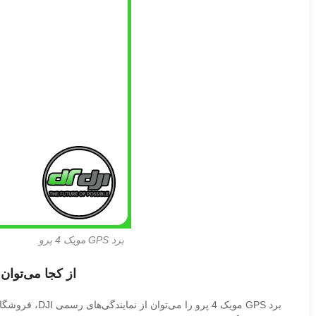
برد GPS مویک 4 پرو
از کجا می‌توان خرید برد GPS مویک 4 پرو را انجام داد و
برد GPS مویک 4 پرو را می‌توان از نمایندگی‌های رسمی DJI، فروشگاه‌های معتبر قطعات پهپاد و همچنین وب‌سایت رسمی DJI تهیه کرد. خرید از منابع معتبر تضمین‌کننده اصل بودن قطعه و پشتیبانی پس از فروش است.