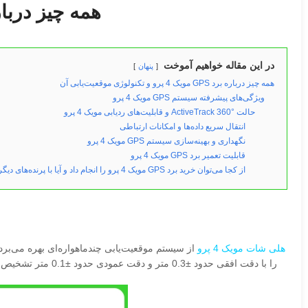
همه چیز درباره برد GPS مویک 4 پرو و تکن
در این مقاله خواهیم آموخت
پنهان
همه چیز درباره برد GPS مویک 4 پرو و تکنولوژی موقعیت‌یابی آن
ویژگی‌های پیشرفته سیستم GPS مویک 4 پرو
حالت ActiveTrack 360° و قابلیت‌های ردیابی مویک 4 پرو
انتقال سریع داده‌ها و امکانات ارتباطی
نگهداری و بهینه‌سازی سیستم GPS مویک 4 پرو
قابلیت تعمیر برد GPS مویک 4 پرو
از کجا می‌توان خرید برد GPS مویک 4 پرو را انجام داد و آیا با پرنده‌های دیگر سازگار است؟
هلی شات مویک 4 پرو
را با دقت افقی حدود ±0.3 متر و دقت عمودی حدود ±0.1 متر تشخیص دهد. این دقت بالا، پرواز پایدار و ایمن را تضمین می‌کند، مخصوصاً هنگام اجرای مأموریت‌های حساس مثل فیلم‌برداری حرفه‌ای و نقشه‌برداری هوایی.