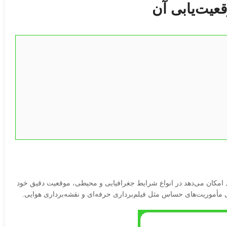
ل GPS آمریکا، Galileo اروپا و BeiDou چین است. این ترکیب به پهپاد امکان می‌دهد در انواع شرایط جغرافیایی و محیطی، موقعیت دقیق خود