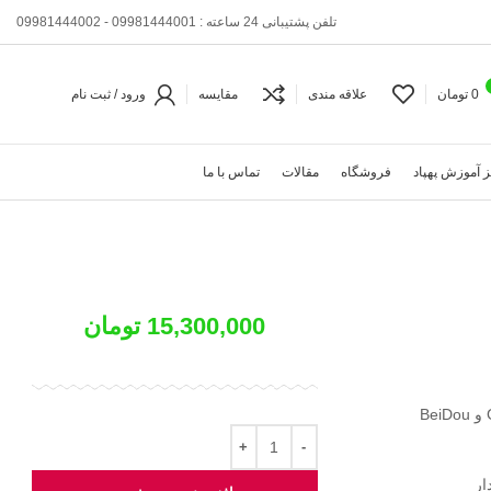
تلفن پشتیبانی 24 ساعته : 09981444001 - 09981444002
0
تومان
علاقه مندی
مقایسه
ورود / ثبت نام
 آموزش پهپاد
فروشگاه
مقالات
تماس با ما
15,300,000
تومان
ار