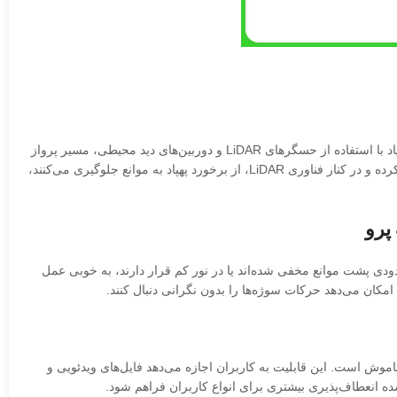
یکی از مهم‌ترین ویژگی‌های سیستم GPS مویک 4 پرو، قابلیت بازگشت خودکار به خانه (Return to Home) حتی در صورت قطع سیگنال GPS است. پهپاد با استفاده از حسگرهای LiDAR و دوربین‌های دید محیطی، مسیر پرواز
را شبیه‌سازی کرده و با دقت بالایی به نقطه شروع بازمی‌گردد. علاوه بر این، شش حسگر Fisheye در اطراف پهپاد، موانع را از تمامی جهات شناسایی کرده و در کنار فناوری LiDAR، از برخورد پهپاد به موانع جلوگیری می‌کنند،
ه سوژه‌ها تا حدودی پشت موانع مخفی شده‌اند یا در نور کم قرار دارند، به خوبی عمل
ابایت بر ثانیه از طریق Wi-Fi 6 ممکن می‌سازد، حتی زمانی که پهپاد خاموش است. این قابلیت به کاربران اجازه می‌دهد فایل‌های ویدئویی و