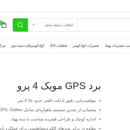
0
انتخاب دسته بندی
ت تعمیرات پهپاد
تعمیرات کوادکوپتر
قطعات DJI
کوادکوپترهای دسته دوم
مرکز
برد GPS مویک 4 پرو
موقعیت‌یابی دقیق با دقت افقی حدود ±0.3 متر
پشتیبانی از چندین سیستم ماهواره‌ای شامل GPS، Galileo و BeiDou
اندازه کوچک و طراحی فشرده متناسب با بدنه پهپاد
مقاوم در برابر نویزهای الکترومغناطیسی برای عملکرد پاید