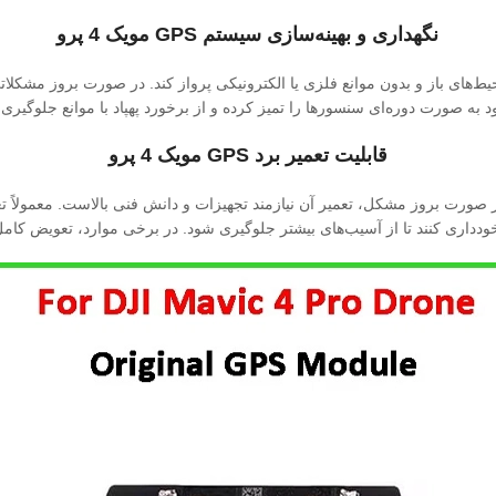
نگهداری و بهینه‌سازی سیستم GPS مویک 4 پرو
ن سیستم GPS، بهتر است پهپاد در محیط‌های باز و بدون موانع فلزی یا الکترونیکی پرواز کند. در صو
 سنسورها را تمیز کرده و از برخورد پهپاد با موانع جلوگیری شود تا سیستم GPS در بهترین حالت ک
قابلیت تعمیر برد GPS مویک 4 پرو
‌های بیشتر جلوگیری شود. در برخی موارد، تعویض کامل برد GPS به جای تعمیر، راهکار سریع‌تر و مطمئن‌تر