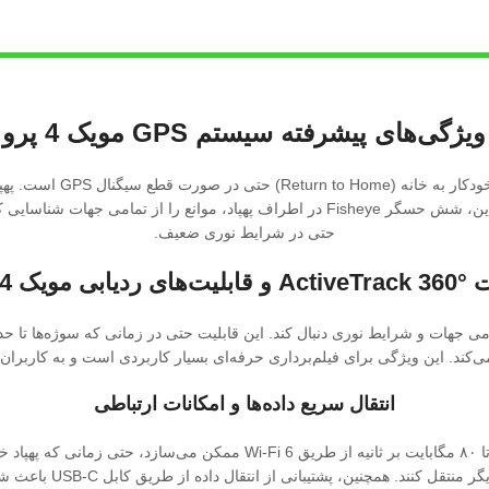
ویژگی‌های پیشرفته سیستم GPS مویک 4 پرو
حتی در شرایط نوری ضعیف.
 ردیابی مویک 4 پرو
Acti قادر است سوژه‌ها را در تمامی جهات و شرایط نوری دنبال کند. این قابلیت حتی در زمانی ک
انتقال سریع داده‌ها و امکانات ارتباطی
فناوری QuickTransfer در مویک 4 پرو انتقال داده‌ها را با سرعت بالا تا ۸۰ مگ
ز انتقال داده از طریق کابل USB-C باعث شده انعطاف‌پذیری بیشتری برای انواع کاربران فراهم شود.