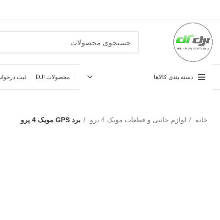
دسته بندی کالاها
محصولات DJI
ثبت درخواس
خانه
لوازم جانبی و قطعات مویک 4 پرو
برد GPS مویک 4 پرو