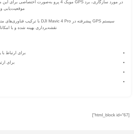
موقعیت‌یابی و پر
سیستم GPS پیشرفته در c 4 Pro
نقشه‌برداری بهینه شده و با امکاناتی مانند بازگشت هوشمند و ردیابی ۳۶۰
برای ارتباط با واح
برای ارتب
[html_block id="67"]