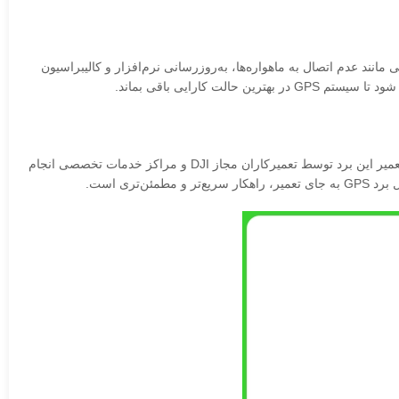
رت بروز مشکلاتی مانند عدم اتصال به ماهواره‌ها، به‌روزرسانی نرم‌افزار و کالیبراسیون
ارایی باقی بماند.
برد GPS مویک 4 پرو یکی از قطعات حساس و تخصصی پهپاد است که در صورت بروز مشکل، تعمیر آن نیازمند تجهیزات و دانش فنی بالاست. معمولاً تعمیر این برد توسط تعمیرکاران مجاز DJI و مراکز خدمات تخصصی انجام
ی است.