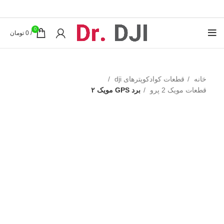
0
/
0
تومان
خانه
قطعات کوادکوپترهای dji
قطعات مویک 2 پرو
برد GPS مویک ۲