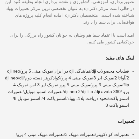
تصویربرداری، آموزشی، کشاورزی و نقشه برداری انجام وظیفه کنید. این
در حالی است مرکز دکتر dji به عنوان تخصصی ترین مرکز تعمیرات پهپاد
شناخته شده است. متخصصان دکتر dji آماده انجام کلیه پروژه های
هوافضایی برای شما را دارند.
امید است با اعتماد شما هم وطنان به جوانان کشور راه بزرگی را برای
خودکفایی کشور طی کنیم.
لینک های مفید
قطعات محصولات dji
/
نمایندگی dji در ایران
/
مویک مینی 5 پرو
/
dji neo
2
/
آواتا 2
/
مویک ایر 3
/
مویک مینی 4 پرو
/
کوادکوپتر دسته دوم
/
dji
/
dji neo
flip
/
مویک مینی 3 پرو
/
مویک مینی 5 پرو
/
مویک ایر 3 اس
/
مویک 4
پرو
/
dji avata 360
/
dji lito
/
dji neo 2
/
تعمیرات اسمو موبایل
/
تعمیرات
اسمو پاکت
/
نحوه دریافت پلاک پهپاد
/
اسمو پاکت 4
/
اسمو موبایل 8
/
اسمو پاکت 3
تعمیرات
تعمیرات کوادکوپتر
/
تعمیرات مویک 3
/
تعمیرات مویک مینی 4 پرو
/