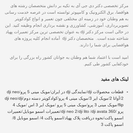
مرکز تخصصی دکتر دی جی آی به تکیه بر دانش متخصصان رشته های
هوافضا، برق الکترونیک و کامپیوتر توانسته است در عرصه خدمت رسانی
به هم وطنان خود در زمینه ای مختلفی چون تعمیر و انواع کوادکوپتر
تصویربرداری، آموزشی، کشاورزی و نقشه برداری انجام وظیفه کنید. این
در حالی است مرکز دکتر dji به عنوان تخصصی ترین مرکز تعمیرات پهپاد
شناخته شده است. متخصصان دکتر dji آماده انجام کلیه پروژه های
هوافضایی برای شما را دارند.
امید است با اعتماد شما هم وطنان به جوانان کشور راه بزرگی را برای
خودکفایی کشور طی کنیم.
لینک های مفید
قطعات محصولات dji
/
نمایندگی dji در ایران
/
مویک مینی 5 پرو
/
dji neo
2
/
آواتا 2
/
مویک ایر 3
/
مویک مینی 4 پرو
/
کوادکوپتر دسته دوم
/
dji
/
dji neo
flip
/
مویک مینی 3 پرو
/
مویک مینی 5 پرو
/
مویک ایر 3 اس
/
مویک 4
پرو
/
dji avata 360
/
dji lito
/
dji neo 2
/
تعمیرات اسمو موبایل
/
تعمیرات
اسمو پاکت
/
نحوه دریافت پلاک پهپاد
/
اسمو پاکت 4
/
اسمو موبایل 8
/
اسمو پاکت 3