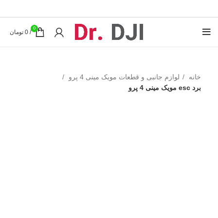
0
/
0
تومان
خانه
لوازم جانبی و قطعات مویک مینی 4 پرو
برد esc مویک مینی 4 پرو