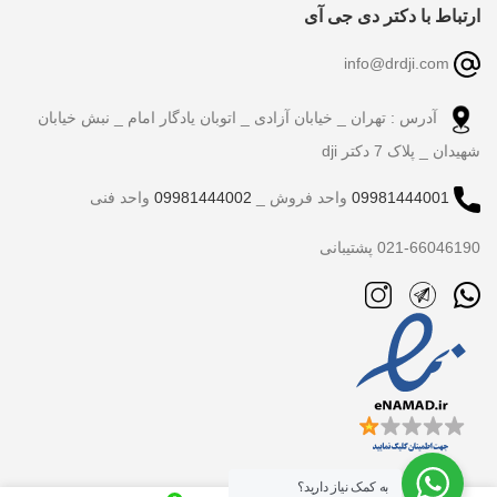
ارتباط با دکتر دی جی آی
info@drdji.com
آدرس : تهران _ خیابان آزادی _ اتوبان یادگار امام _ نبش خیابان
شهیدان _ پلاک 7 دکتر dji
09981444001
واحد فروش _
09981444002
واحد فنی
021-66046190 پشتیبانی
به کمک نیاز دارید؟