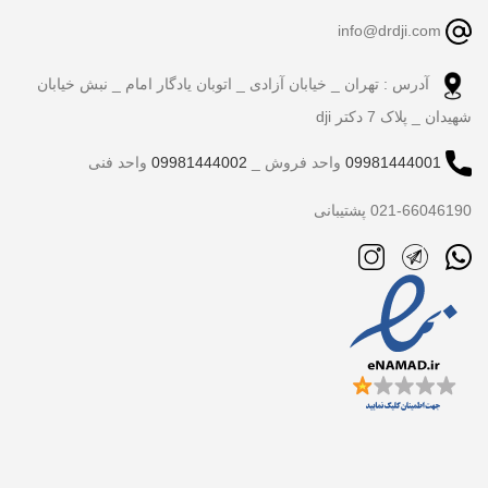
info@drdji.com
آدرس : تهران _ خیابان آزادی _ اتوبان یادگار امام _ نبش خیابان
شهیدان _ پلاک 7 دکتر dji
09981444001
واحد فروش _
09981444002
واحد فنی
021-66046190 پشتیبانی