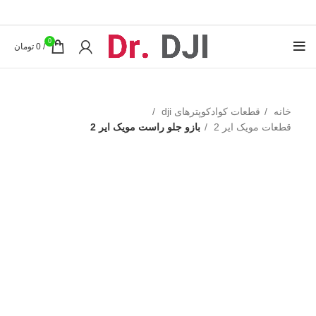
0
/
0
تومان
خانه
قطعات کوادکوپترهای dji
قطعات مویک ایر 2
بازو جلو راست مویک ایر 2