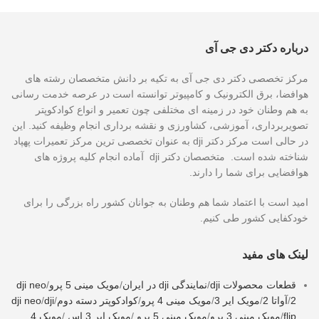
درباره دکتر دی جی آی
مرکز تخصصی دکتر دی جی آی به تکیه بر دانش متخصصان رشته های
هوافضا، برق الکترونیک و کامپیوتر توانسته است در عرصه خدمت رسانی
به هم وطنان خود در زمینه ای مختلفی چون تعمیر و انواع کوادکوپتر
تصویربرداری، آموزشی، کشاورزی و نقشه برداری انجام وظیفه کنید. این
در حالی است مرکز دکتر dji به عنوان تخصصی ترین مرکز تعمیرات پهپاد
شناخته شده است. متخصصان دکتر dji آماده انجام کلیه پروژه های
هوافضایی برای شما را دارند.
امید است با اعتماد شما هم وطنان به جوانان کشور راه بزرگی را برای
خودکفایی کشور طی کنیم.
لینک های مفید
قطعات محصولات dji
/
نمایندگی dji در ایران
/
مویک مینی 5 پرو
/
dji neo
2
/
آواتا 2
/
مویک ایر 3
/
مویک مینی 4 پرو
/
کوادکوپتر دسته دوم
/
dji
/
dji neo
flip
/
مویک مینی 3 پرو
/
مویک مینی 5 پرو
/
مویک ایر 3 اس
/
مویک 4