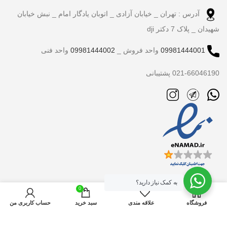
آدرس : تهران _ خیابان آزادی _ اتوبان یادگار امام _ نبش خیابان
شهیدان _ پلاک 7 دکتر dji
09981444001
واحد فروش _
09981444002
واحد فنی
021-66046190 پشتیبانی
به کمک نیاز دارید؟
0
فروشگاه
علاقه مندی
سبد خرید
حساب کاربری من
تمام حقوق برای دکتر dji محفوظ است.