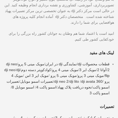
تصویربرداری، آموزشی، کشاورزی و نقشه برداری انجام وظیفه کنید. این
در حالی است مرکز دکتر dji به عنوان تخصصی ترین مرکز تعمیرات پهپاد
شناخته شده است. متخصصان دکتر dji آماده انجام کلیه پروژه های
هوافضایی برای شما را دارند.
امید است با اعتماد شما هم وطنان به جوانان کشور راه بزرگی را برای
خودکفایی کشور طی کنیم.
لینک های مفید
قطعات محصولات dji
/
نمایندگی dji در ایران
/
مویک مینی 5 پرو
/
dji neo
2
/
آواتا 2
/
مویک ایر 3
/
مویک مینی 4 پرو
/
کوادکوپتر دسته دوم
/
dji
/
dji neo
flip
/
مویک مینی 3 پرو
/
مویک مینی 5 پرو
/
مویک ایر 3 اس
/
مویک 4
پرو
/
dji avata 360
/
dji lito
/
dji neo 2
/
تعمیرات اسمو موبایل
/
تعمیرات
اسمو پاکت
/
نحوه دریافت پلاک پهپاد
/
اسمو پاکت 4
/
اسمو موبایل 8
/
اسمو پاکت 3
تعمیرات
تعمیرات کوادکوپتر
/
تعمیرات مویک 3
/
تعمیرات مویک مینی 4 پرو
/