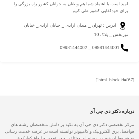
امید است با اعتماد شما هم وطنان به جوانان کشور راه بزرگی را
برای خودکفایی کشور طی کنیم.
آدرس : تهران _ میدان آزادی _ خیایان آزادی_ خیابان
نوربخش _ پلاک 10
09981444001 _ 09981444002
[html_block id="67"]
درباره دکتر دی جی آی
مرکز تخصصی دکتر دی جی آی به تکیه بر دانش متخصصان رشته های
هوافضا، برق الکترونیک و کامپیوتر توانسته است در عرصه خدمت رسانی
به هم وطنان خود در زمینه ای مختلفی چون تعمیر و انواع کوادکوپتر