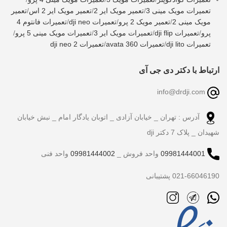
تعمیرات مویک مینی 3
/
تعمیر مویک ایر 2
/
تعمیر مویک ایر 2 اس
/
تعمیر
مویک مینی 2
/
تعمیر مویک 2 پرو
/
تعمیرات dji neo
/
تعمیرات فانتوم 4
پرو
/
تعمیرات dji flip
/
تعمیرات مویک ایر 3
/
تعمیرات مویک مینی 5 پرو
/
تعمیرات dji lito
/
تعمیرات avata 360
/
تعمیرات dji neo 2
ارتباط با دکتر دی جی آی
info@drdji.com
آدرس : تهران _ خیابان آزادی _ اتوبان یادگار امام _ نبش خیابان
شهیدان _ پلاک 7 دکتر dji
09981444001
واحد فروش _
09981444002
واحد فنی
021-66046190 پشتیبانی